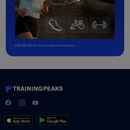
$107.99 USD for the first year, billed yearly.
TrainingPeaks
Facebook
Instagram
Youtube