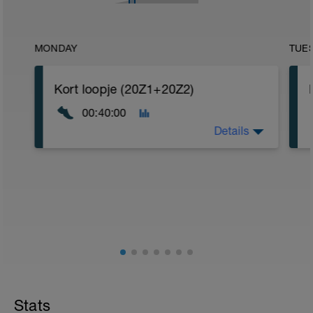
MONDAY
TUE
Kort loopje (20Z1+20Z2)
00:40:00
Details
20 min Z1
20 min Z2
Stats