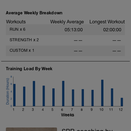
Average Weekly Breakdown
Workouts
Weekly Average
Longest Workout
RUN
x
6
05:13:00
02:00:00
STRENGTH
x
2
——
——
CUSTOM
x
1
——
——
Training Load By Week
8
6
4
2
0
1
2
3
4
5
6
7
8
9
10
11
12
Weeks