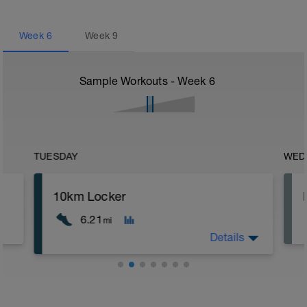
Week
6
Week
9
Sample Workouts - Week
6
TUESDAY
WED
10km Locker
6.21
mi
Details
Du kennst es und liebst es :-): 10km
locker