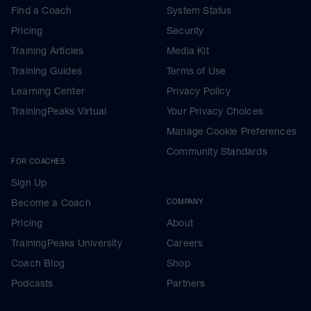
Find a Coach
System Status
Pricing
Security
Training Articles
Media Kit
Training Guides
Terms of Use
Learning Center
Privacy Policy
TrainingPeaks Virtual
Your Privacy Choices
Manage Cookie Preferences
Community Standards
FOR COACHES
Sign Up
Become a Coach
COMPANY
Pricing
About
TrainingPeaks University
Careers
Coach Blog
Shop
Podcasts
Partners