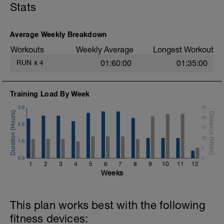
Stats
Lauf diese Einheit so, dass du es sich
stets locker anfühlt für dich.
Average Weekly Breakdown
Workouts
Weekly Average
Longest Workout
RUN
x
4
01:60:00
01:35:00
Training Load By Week
3.0
25
20
2.0
15
10
1.0
5
0.0
0
1
2
3
4
5
6
7
8
9
10
11
12
Weeks
This plan works best with the following
fitness devices: