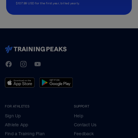
$107.99 USD for the first year, billed yearly.
TrainingPeaks
Facebook
Instagram
Youtube
FOR ATHLETES
SUPPORT
Sign Up
Help
Athlete App
Contact Us
Find a Training Plan
Feedback