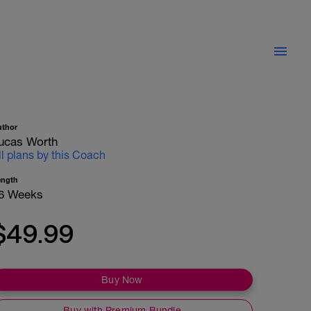
uthor
ucas Worth
ll plans by this Coach
ength
6 Weeks
$49.99
Buy Now
Buy with Premium Bundle