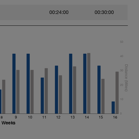
00:24:00
00:30:00
BjDk2wIUU
50
40
30
20
10
0
8
9
10
11
12
13
14
15
16
Weeks