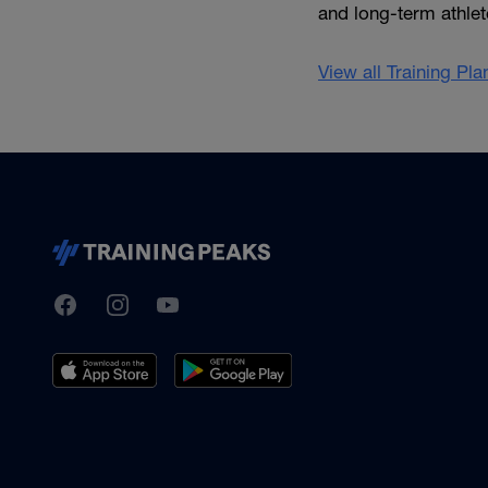
and long-term athlet
View all Training Pl
TrainingPeaks
Facebook
Instagram
Youtube