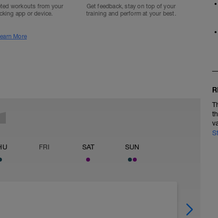
ted workouts from your
Get feedback, stay on top of your
acking app or device.
training and perform at your best.
earn More
R
T
t
v
S
HU
FRI
SAT
SUN