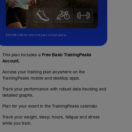
$107.99 USD for the first year, billed yearly.
This plan includes a
Free Basic TrainingPeaks
Account.
Access your training plan anywhere on the
TrainingPeaks mobile and desktop apps.
Track your performance with robust data tracking and
detailed graphs.
Plan for your event in the TrainingPeaks calendar.
Track your weight, sleep, hours, fatigue and stress
while you train.