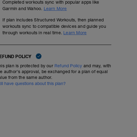
Completed workouts sync with popular apps like
Garmin and Wahoo.
Learn More
If plan includes Structured Workouts, then planned
workouts sync to compatible devices and guide you
through workouts in real time.
Learn More
EFUND POLICY
his plan is protected by our
Refund Policy
and may, with
he author's approval, be exchanged for a plan of equal
alue from the same author.
till have questions about this plan?
Nachbereitung
00:15:00