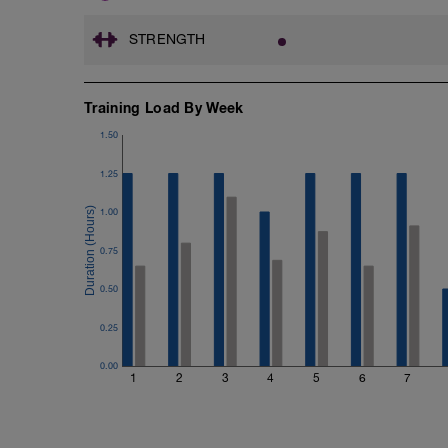
Beckenbodentraining:
STRENGTH
https://www.youtube.com/watch?v=jW
Training Load By Week
1.50
1.25
1.00
0.75
0.50
0.25
0.00
1
2
3
4
5
6
7