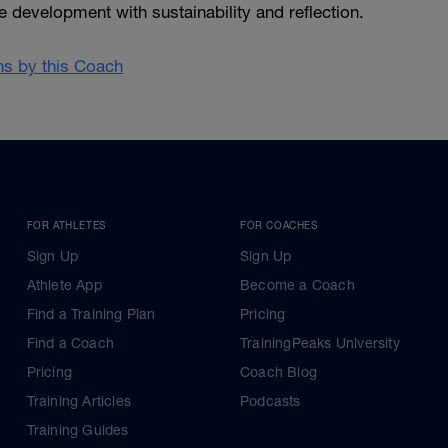
e development with sustainability and reflection.
ans by this Coach
FOR ATHLETES
FOR COACHES
Sign Up
Sign Up
Athlete App
Become a Coach
Find a Training Plan
Pricing
Find a Coach
TrainingPeaks University
Pricing
Coach Blog
Training Articles
Podcasts
Training Guides