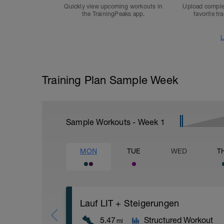
Quickly view upcoming workouts in
Upload comple
the TrainingPeaks app.
favorite tr
L
Training Plan Sample Week
Sample Workouts - Week
1
MON
TUE
WED
T
Lauf LIT + Steigerungen
5.47
Structured Workout
mi