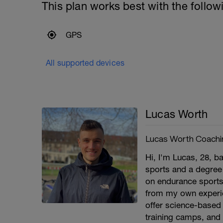
This plan works best with the follow
GPS
All supported devices
Lucas Worth
Lucas Worth Coachi
Hi, I'm Lucas, 28, b
sports and a degree
on endurance sports
from my own experie
offer science-based 
training camps, and