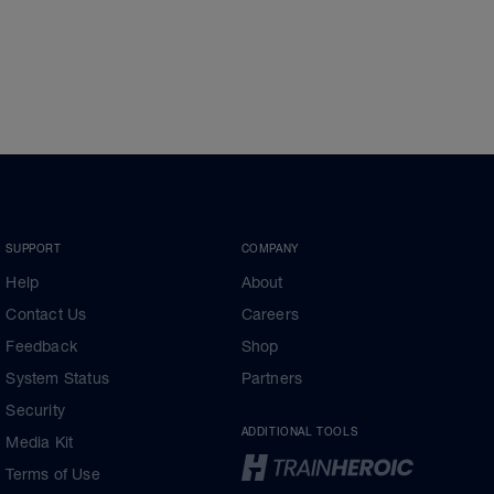
SUPPORT
COMPANY
Help
About
Contact Us
Careers
Feedback
Shop
System Status
Partners
Security
ADDITIONAL TOOLS
Media Kit
Terms of Use