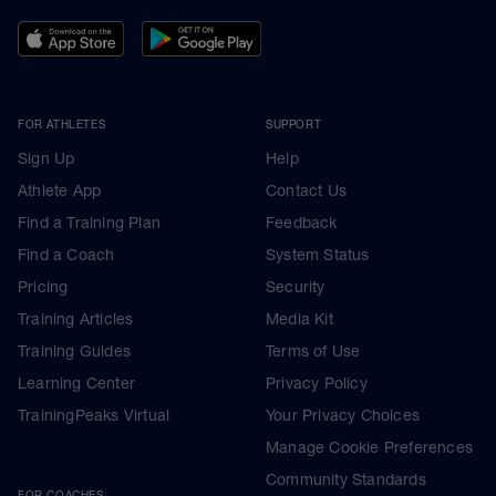
FOR ATHLETES
SUPPORT
Sign Up
Help
Athlete App
Contact Us
Find a Training Plan
Feedback
Find a Coach
System Status
Pricing
Security
Training Articles
Media Kit
Training Guides
Terms of Use
Learning Center
Privacy Policy
TrainingPeaks Virtual
Your Privacy Choices
Manage Cookie Preferences
Community Standards
FOR COACHES