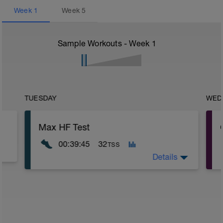
Week
1
Week
5
Sample Workouts - Week
1
TUESDAY
WED
Max HF Test
00:39:45
32
TSS
Details
nur machen wenn du fit bist
10min Eilaufen
3 Steigerungsläufe und mental
vorbereiten