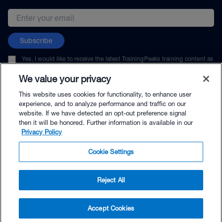
Email address
Subscribe
Yes, I would like to receive the latest TrainingPeaks training content as
well as updates on TrainingPeaks products, services, and events. I can
unsubscribe at any time.
We value your privacy
This website uses cookies for functionality, to enhance user
experience, and to analyze performance and traffic on our
website. If we have detected an opt-out preference signal
then it will be honored. Further information is available in our
© TrainingPeaks, LLC
Privacy Policy
Cookie Settings
Reject All
$100.00 - Buy Now
Accept Cookies
Buy with Premium Bundle