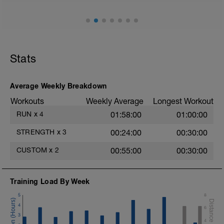
in den gesteigerten 5min fängst du zügig
an (5km Tempo) und steigerst das Tempo
immer mehr, so dass du eigentlich 30
Sekunden vor dem Ende aufhören willst.
aber das ist genau die Zeit wenn du zu
einem Schlussspurt ansetzen musst.
Stats
Danach 20min Auslaufen
Average Weekly Breakdown
Workouts
Weekly Average
Longest Workout
RUN
x
4
01:58:00
01:00:00
STRENGTH
x
3
00:24:00
00:30:00
CUSTOM
x
2
00:55:00
00:30:00
Training Load By Week
5
8
4
6
3
4