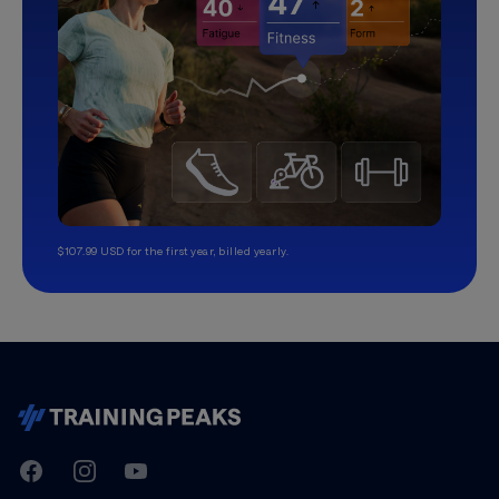
$107.99 USD for the first year, billed yearly.
TrainingPeaks
Facebook
Instagram
Youtube