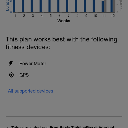
2
2
1
0
0
1
2
3
4
5
6
7
8
9
10
11
12
Weeks
This plan works best with the following
fitness devices:
Power Meter
GPS
All supported devices
This plan includes a
Free Basic TrainingPeaks Account.