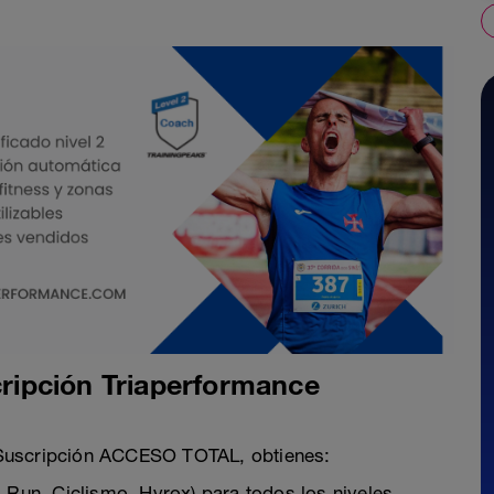
ipción Triaperformance
 Suscripción ACCESO TOTAL, obtienes:
 Run, Ciclismo, Hyrox) para todos los niveles