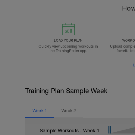
How
LOAD YOUR PLAN
WORKOU
Quickly view upcoming workouts in
Upload comple
the TrainingPeaks app.
favorite tr
L
Training Plan Sample Week
Week
1
Week
2
Sample Workouts - Week
1