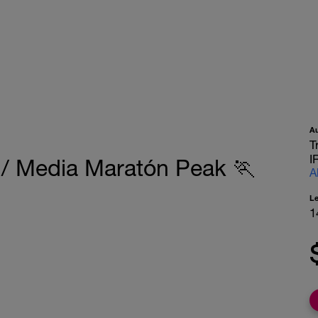
A
T
I
/ Media Maratón Peak 🏃
A
L
1