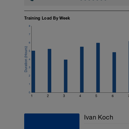
Presiona LAP para iniciar la prueba.
2. Corre a un ritmo fuerte y constante 
demasiado agresivamente y de disminuir e
3. El bloque de 30 minutos se divide e
Training Load By Week
segmento de 20 minutos para calcular tu
junto con tu ritmo. Esta división es solo
8
de los 30 minutos igual.
7
4. Tu ritmo umbral es la velocidad prom
completos (el ritmo promedio de los 30 
6
5. Tu frecuencia cardíaca del umbral de
5
los últimos 20 minutos de la prueba.
4
A partir de esta prueba, establecerás:
- Tu ritmo umbral de lactato (medido en
3
tu preferencia).
2
- Tu frecuencia cardíaca del umbral de l
1
Utilizando estos resultados y el método
0
zonas de Training Peaks para configurar
1
2
3
4
5
6
carrera.
Asegúrate de completar esta sesión est
cardíaca como las de ritmo de carrera.
Ivan Koch
Si tienes alguna pregunta o necesitas 