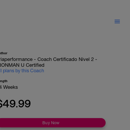
uthor
riaperformance - Coach Certificado Nivel 2 -
RONMAN U Certified
ll plans by this Coach
ength
4 Weeks
$49.99
Buy Now