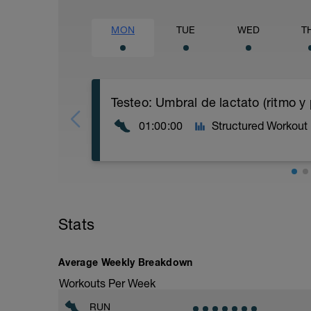
MON
TUE
WED
T
Testeo: Umbral de lactato (ritmo y
01:00:00
Structured Workout
Ritmo y Frecuencia Cardíaca del Umbra
El ritmo del umbral de lactato, comúnm
Stats
velocidad a la que el lactato se acumula
mantener un ritmo durante hasta 1 hora 
Para determinar tu ritmo y frecuencia ca
Average Weekly Breakdown
pasos:
Workouts Per Week
1. Comienza con un calentamiento míni
RUN