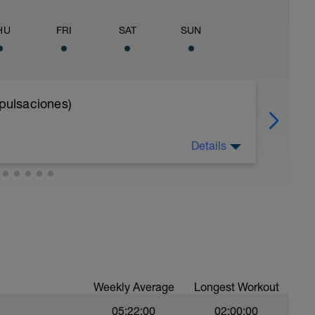
HU
FRI
SAT
SUN
 pulsaciones)
Details
l de Lactato*
ente conocido como ritmo umbral, es la
 en el torrente sanguíneo, permitiéndote
antes de que aparezca la fatiga.
rdíaca del umbral de lactato, sigue estos
Weekly Average
Longest Workout
mo de 10 minutos en un terreno plano.
05:22:00
02:00:00