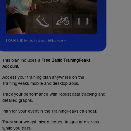
$107.99 USD for the first year, billed yearly.
This plan includes a
Free Basic TrainingPeaks
Account.
Access your training plan anywhere on the
TrainingPeaks mobile and desktop apps.
Track your performance with robust data tracking and
detailed graphs.
Plan for your event in the TrainingPeaks calendar.
Track your weight, sleep, hours, fatigue and stress
while you train.