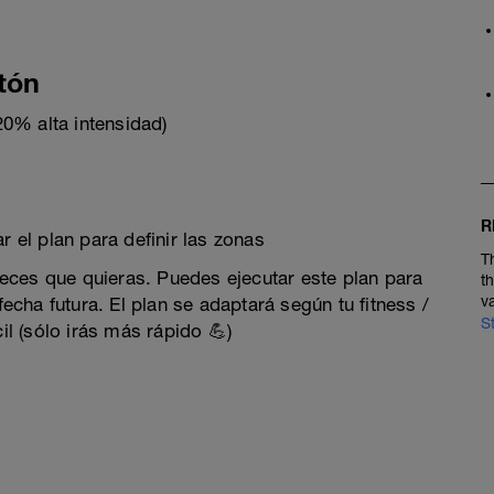
tón
0% alta intensidad)
R
r el plan para definir las zonas
T
 veces que quieras. Puedes ejecutar este plan para
t
v
fecha futura. El plan se adaptará según tu fitness /
S
il (sólo irás más rápido 💪)