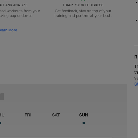
T AND ANALYZE
TRACK YOUR PROGRESS
ted workouts from your
Get feedback, stay on top of your
acking app or device.
training and perform at your best.
earn More
R
T
t
v
S
HU
FRI
SAT
SUN