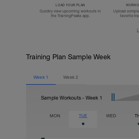
LOAD YOUR PLAN
WORKOU
Quickly view upcoming workouts in
Upload comple
the TrainingPeaks app.
favorite tr
L
Training Plan Sample Week
Week
1
Week
2
Sample Workouts - Week
1
MON
TUE
WED
T