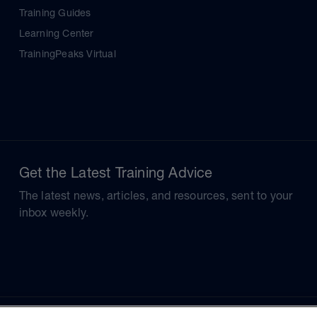
Training Guides
Learning Center
TrainingPeaks Virtual
Get the Latest Training Advice
The latest news, articles, and resources, sent to your
inbox weekly.