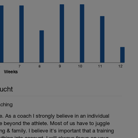
6
7
8
9
10
11
12
Weeks
ucht
ching
. As a coach I strongly believe in an individual
ee beyond the athlete. Most of us have to juggle
g & family. I believe it's important that a training