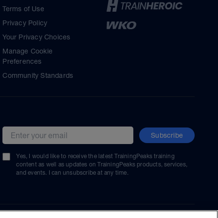
Terms of Use
Privacy Policy
Your Privacy Choices
Manage Cookie
Preferences
Community Standards
Subscribe
Email address
Yes, I would like to receive the latest TrainingPeaks training
content as well as updates on TrainingPeaks products, services,
and events. I can unsubscribe at any time.