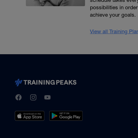
schedule takes every
possibilities in orde
achieve your goals.
View all Training Pl
TrainingPeaks
Facebook
Instagram
Youtube