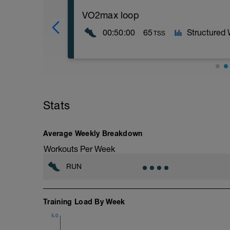
VO2max loop
00:50:00
65
Structured
TSS
Opwarmen
Rustig opwarmen in je zone LSD-Extens
Stats
Kern
2 x (6 x 30" VO2max - 30" rust)
Tussen een reeks loop je 5 min heel ont
duur
Average Weekly Breakdown
Workouts Per Week
Cooling down
Laatste deel van training, heel ontspan
RUN
Training Load By Week
5.0