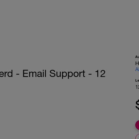
A
H
A
rd - Email Support - 12
L
1