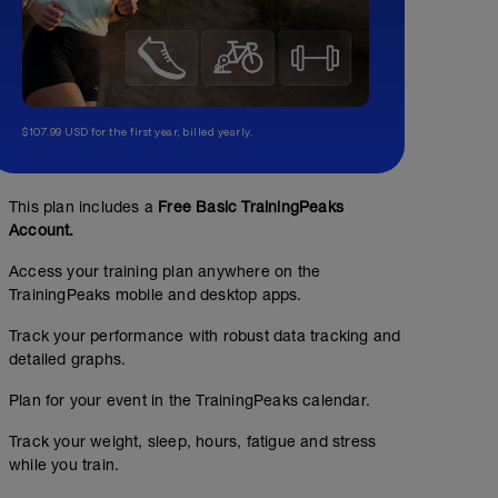
$107.99 USD for the first year, billed yearly.
This plan includes a
Free Basic TrainingPeaks
Account.
Access your training plan anywhere on the
TrainingPeaks mobile and desktop apps.
Track your performance with robust data tracking and
detailed graphs.
Plan for your event in the TrainingPeaks calendar.
Track your weight, sleep, hours, fatigue and stress
while you train.