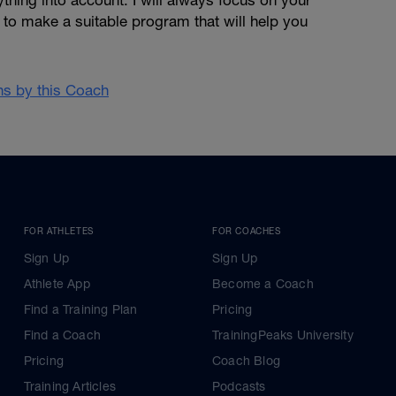
thing into account. I will always focus on your
r to make a suitable program that will help you
ans by this Coach
FOR ATHLETES
FOR COACHES
Sign Up
Sign Up
Athlete App
Become a Coach
Find a Training Plan
Pricing
Find a Coach
TrainingPeaks University
Pricing
Coach Blog
Training Articles
Podcasts