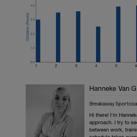
4.0
3.0
2.0
1.0
0.0
1
2
3
4
5
Hanneke Van G
Breakaway Sportcoa
Hi there! I'm Hanneke
approach. I try to s
between work, trainin