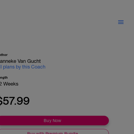
uthor
anneke Van Gucht
ll plans by this Coach
ength
2 Weeks
$57.99
Buy Now
Buy with Premium Bundle