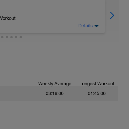
 Workout
Details
ieve duur
spannen in je zone herstel - LSD-Extensieve
Weekly Average
Longest Workout
nen lopen in je zone LSD-Extensieve duur.
03:16:00
01:45:00