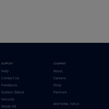
SUPPORT
COMPANY
Help
About
Contact Us
Careers
Feedback
Shop
System Status
Partners
Security
ADDITIONAL TOOLS
Media Kit