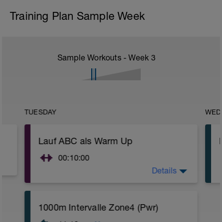
Training Plan Sample Week
Sample Workouts - Week
3
TUESDAY
WED
Lauf ABC als Warm Up
00:10:00
Details
Führe nach dem Einlaufen ein kurzes
Lauf ABC durch, um dich bestmöglich
auf die Einheit vorzubereiten. Pausiere
währenddessen die Einheit auf deiner
1000m Intervalle Zone4 (Pwr)
Uhr. Im Warm Up kannst du die