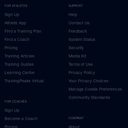
FOR ATHLETES
SUPPORT
Sign Up
Help
Athlete App
Contact Us
Find a Training Plan
Feedback
Find a Coach
System Status
Pricing
Security
Training Articles
Media Kit
Training Guides
Terms of Use
Learning Center
Privacy Policy
TrainingPeaks Virtual
Your Privacy Choices
Manage Cookie Preferences
Community Standards
FOR COACHES
Sign Up
Become a Coach
COMPANY
Pricing
About