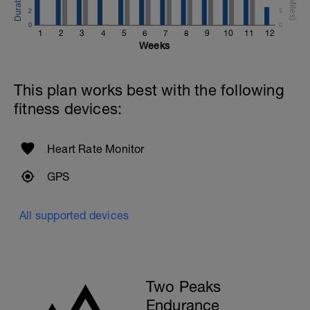
steigern ist Aufgabe dieser intensiven
2
5
Intervalle.
0
0
1
2
3
4
5
6
7
8
9
10
11
12
Videotipps: https://youtu.be/Y7vzIEdKvPo
Weeks
This plan works best with the following
fitness devices:
Heart Rate Monitor
GPS
All supported devices
Two Peaks
Endurance