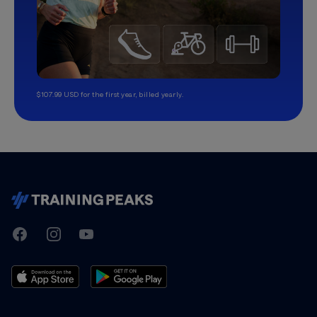
$107.99 USD for the first year, billed yearly.
TrainingPeaks
Facebook
Instagram
Youtube