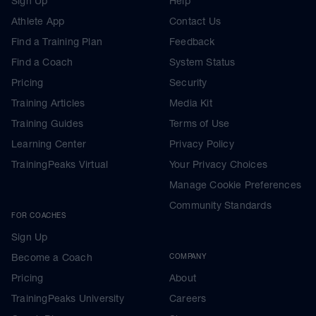
Sign Up
Help
Athlete App
Contact Us
Find a Training Plan
Feedback
Find a Coach
System Status
Pricing
Security
Training Articles
Media Kit
Training Guides
Terms of Use
Learning Center
Privacy Policy
TrainingPeaks Virtual
Your Privacy Choices
Manage Cookie Preferences
Community Standards
FOR COACHES
Sign Up
Become a Coach
COMPANY
Pricing
About
TrainingPeaks University
Careers