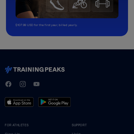
$107.99 USD for the first year, billed yearly.
TrainingPeaks
Facebook
Instagram
Youtube
FOR ATHLETES
SUPPORT