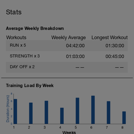
Stats
Average Weekly Breakdown
Workouts
Weekly Average
Longest Workout
RUN
x
5
04:42:00
01:30:00
STRENGTH
x
3
01:03:00
00:45:00
DAY OFF
x
2
——
——
Training Load By Week
8
6
(
4
2
0
1
2
3
4
5
6
7
8
Weeks