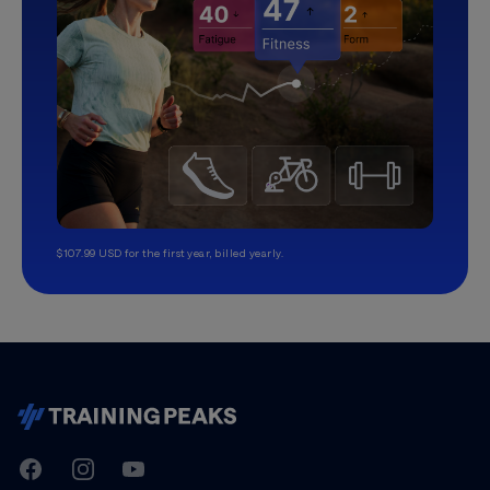
$107.99 USD for the first year, billed yearly.
TrainingPeaks
Facebook
Instagram
Youtube