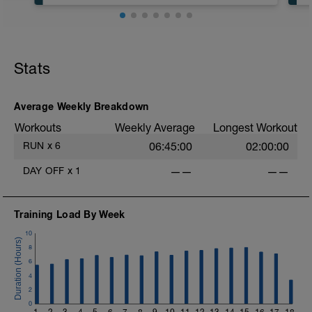
Spokojny bieg w przedziale
5'15"-5'35"/km, tempo w zależności od
samopoczucia bliżej dolnej bądź górnej
Stats
granicy, na początku nieco wolniej
Na koniec 5 przebieżek 15-20" mocno i
dynamicznie, ale nie na maksa, z
Average Weekly Breakdown
przerwą bardzo luźną 40-45"
Workouts
Weekly Average
Longest Workout
RUN
x
6
06:45:00
02:00:00
DAY OFF
x
1
——
——
Training Load By Week
10
8
6
4
2
0