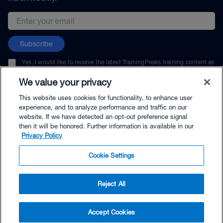
Email address
Subscribe
Yes, I would like to receive the latest TrainingPeaks training content as
well as updates on TrainingPeaks products, services, and events. I can
unsubscribe at any time.
We value your privacy
This website uses cookies for functionality, to enhance user
experience, and to analyze performance and traffic on our
website. If we have detected an opt-out preference signal
then it will be honored. Further information is available in our
© TrainingPeaks, LLC
Privacy Policy
Cookie Settings
Reject All
$45.00 - Buy Now
Accept Cookies
Buy with Premium Bundle