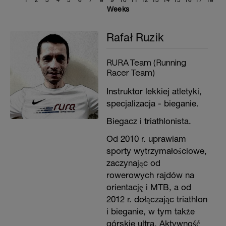
1
2
3
4
5
6
7
8
9
10
11
12
13
14
15
16
17
18
Weeks
Rafał Ruzik
RURA Team (Running
Racer Team)
Instruktor lekkiej atletyki,
specjalizacja - bieganie.
Biegacz i triathlonista.
Od 2010 r. uprawiam
sporty wytrzymałościowe,
zaczynając od
rowerowych rajdów na
orientację i MTB, a od
2012 r. dołączając triathlon
i bieganie, w tym także
górskie ultra. Aktywność