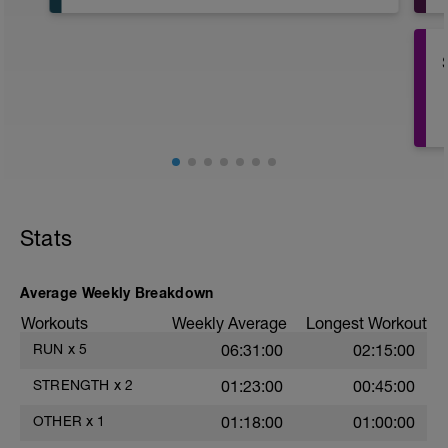
Carrera de Base Aeróbica 105min
- Esfuerzo: Z1 / Z3
- Ref: (6:10 - 6:45)XKm
Stats
Average Weekly Breakdown
Workouts
Weekly Average
Longest Workout
RUN
x
5
06:31:00
02:15:00
STRENGTH
x
2
01:23:00
00:45:00
OTHER
x
1
01:18:00
01:00:00