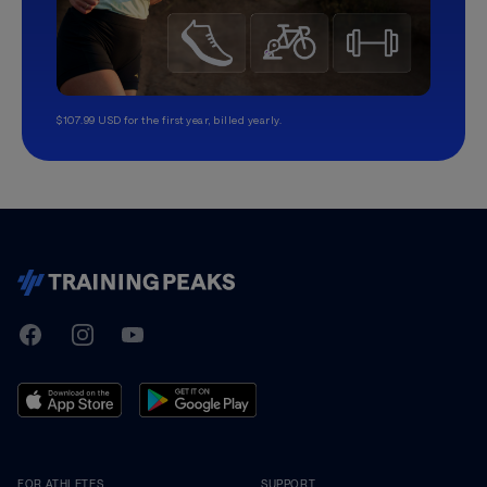
$107.99 USD for the first year, billed yearly.
TrainingPeaks
Facebook
Instagram
Youtube
FOR ATHLETES
SUPPORT