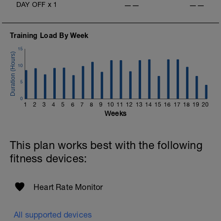
DAY OFF
x
1
——
——
Training Load By Week
15
10
5
0
1
2
3
4
5
6
7
8
9
10
11
12
13
14
15
16
17
18
19
20
Weeks
This plan works best with the following
fitness devices:
Heart Rate Monitor
All supported devices