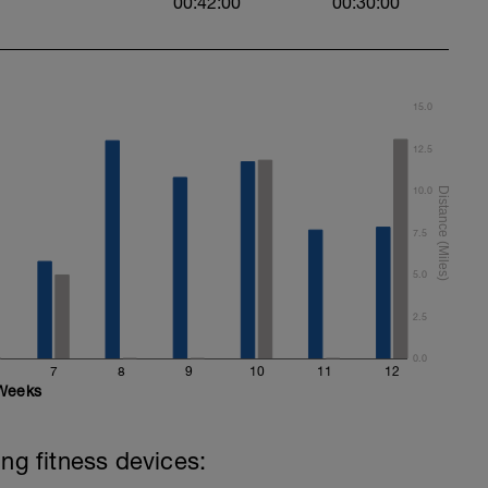
00:42:00
00:30:00
15.0
12.5
10.0
7.5
5.0
2.5
0.0
7
8
9
10
11
12
Weeks
ing fitness devices: