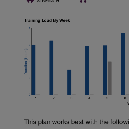
STRENGTH
Training Load By Week
8
6
4
2
0
1
2
3
4
5
6
This plan works best with the follow