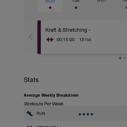
MON
TUE
WED
T
Kraft & Stretching -
00:15:00
15
TSS
Kraft und Stretching
Stats
Average Weekly Breakdown
Workouts Per Week
RUN