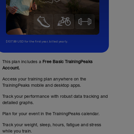
$107.99 USD for the first year, billed yearly.
This plan includes a
Free Basic TrainingPeaks
Account.
Access your training plan anywhere on the
TrainingPeaks mobile and desktop apps.
Track your performance with robust data tracking and
detailed graphs.
Plan for your event in the TrainingPeaks calendar.
Track your weight, sleep, hours, fatigue and stress
while you train.