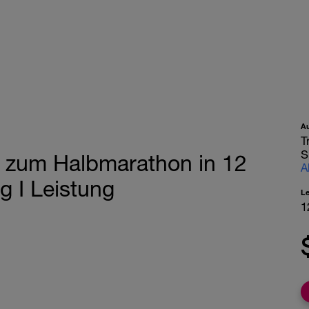
A
T
S
g zum Halbmarathon in 12
A
g I Leistung
L
1