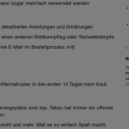
er kann sogar mehrfach verwendet werden
detaillierten Anleitungen und Erklärungen
uf einen anderen Wettkampftag oder Testwettkämpfe
eine E-Mail im Bestellprozess mit)
R
T
t
v
lternativplan in den ersten 14 Tagen nach Kauf.
S
ainingspläne sind top. Takao hat immer ein offenes
en.
rreicht und mehr. Weil es so einfach Spaß macht,