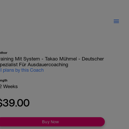
uthor
raining Mit System - Takao Mühmel - Deutscher
pezialist Für Ausdauercoaching
ll plans by this Coach
ength
2 Weeks
$39.00
Buy Now