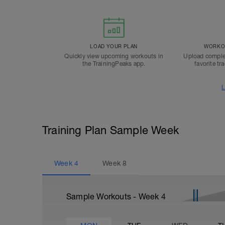
LOAD YOUR PLAN
WORKOU
Quickly view upcoming workouts in
Upload comple
the TrainingPeaks app.
favorite tr
L
Training Plan Sample Week
Week
4
Week
8
Sample Workouts - Week
4