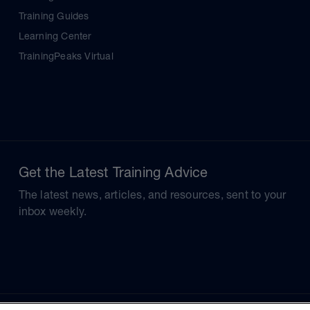
Training Guides
Learning Center
TrainingPeaks Virtual
Get the Latest Training Advice
The latest news, articles, and resources, sent to your
inbox weekly.