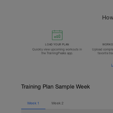
How
LOAD YOUR PLAN
WORKOU
Quickly view upcoming workouts in
Upload comple
the TrainingPeaks app.
favorite tr
L
Training Plan Sample Week
Week
1
Week
2