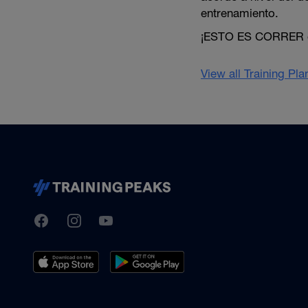
entrenamiento.
¡ESTO ES CORRER 
View all Training Pl
TrainingPeaks
Facebook
Instagram
Youtube