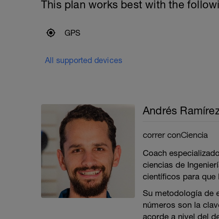
This plan works best with the follow
GPS
All supported devices
Andrés Ramíre
correr conCiencia
Coach especializado
ciencias de Ingenie
científicos para que
Su metodología de e
números son la clav
acorde a nivel del d