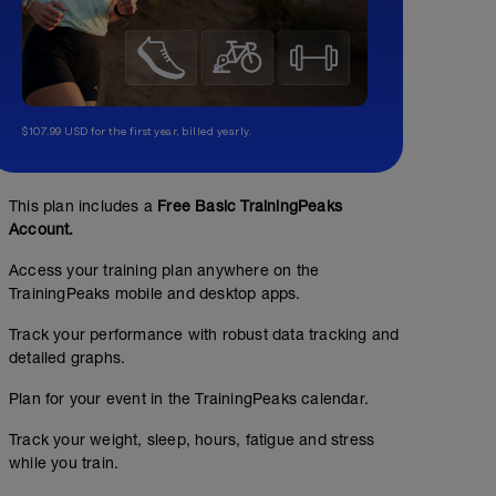
$107.99 USD for the first year, billed yearly.
This plan includes a
Free Basic TrainingPeaks
Account.
Access your training plan anywhere on the
TrainingPeaks mobile and desktop apps.
Track your performance with robust data tracking and
detailed graphs.
Plan for your event in the TrainingPeaks calendar.
Track your weight, sleep, hours, fatigue and stress
while you train.