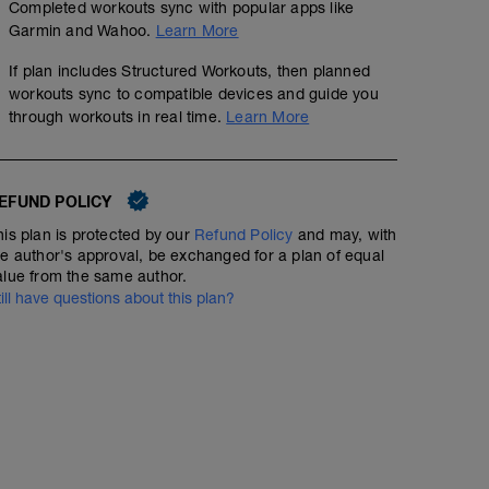
Completed workouts sync with popular apps like
Garmin and Wahoo.
Learn More
If plan includes Structured Workouts, then planned
workouts sync to compatible devices and guide you
through workouts in real time.
Learn More
EFUND POLICY
Recovery - 50
his plan is protected by our
Refund Policy
and may, with
00:50:00
45
Structured Workout
TSS
he author's approval, be exchanged for a plan of equal
alue from the same author.
till have questions about this plan?
👉Durante estas primeras 8 semanas, los días miérco
RUNS.
✍Estos trabajos son muy importantes ya que es cuando
músculos para acelerar la recuperación.
💤Estos días son de RECUPERACIÓN ACTIVA, y serán d