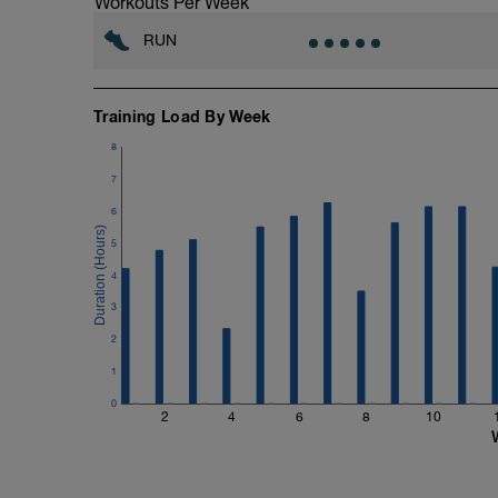
Workouts Per Week
Comencemos con el test.
RUN
TEST:
Calentamiento: 6' de TROTE SUAVE
Principal: 20' de trote lo más continuo fu
Training Load By Week
8
Enfriamiento: 6' de TROTE SUAVE
7
Calentamiento:
6
6' @ Z1
5
4
3
2
1
0
2
4
6
8
10