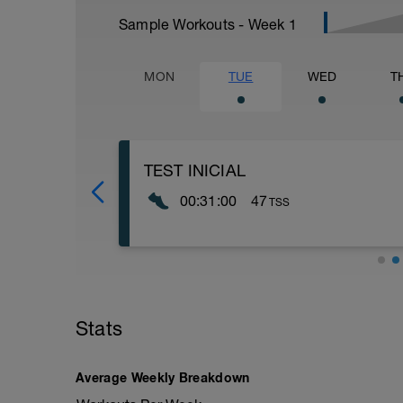
Sample Workouts - Week
1
MON
TUE
WED
T
TEST INICIAL
00:31:00
47
TSS
TEST
Este test nos servirá para entender mejo
👉 Antes de comenzar, siempre es bueno
siempre estará una descripción corta 
Stats
minutos, y '' como segundos.
👉 Este test nos va a ayudar para ajust
Average Weekly Breakdown
más a fondo qué son las zonas de entr