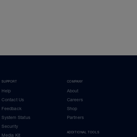
SUPPORT
COMPANY
Help
About
Contact Us
Careers
Feedback
Shop
System Status
Partners
Security
ADDITIONAL TOOLS
Media Kit