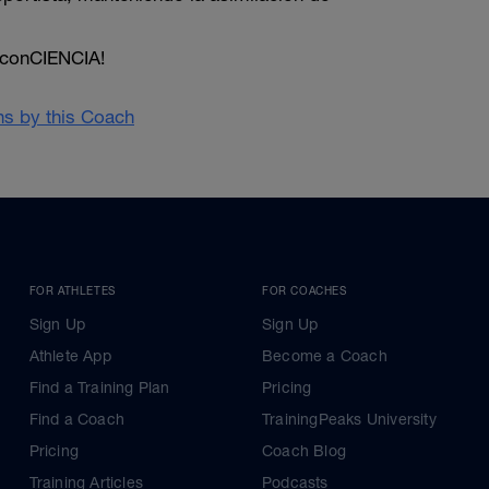
conCIENCIA!
ans by this Coach
FOR ATHLETES
FOR COACHES
Sign Up
Sign Up
Athlete App
Become a Coach
Find a Training Plan
Pricing
Find a Coach
TrainingPeaks University
Pricing
Coach Blog
Training Articles
Podcasts