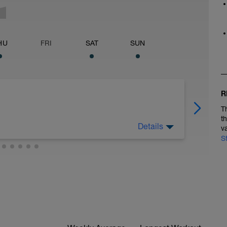
HU
FRI
SAT
SUN
R
T
t
Details
v
S
r el lenguaje del entrenamiento.
 que leas el entrenamiento. En esta casilla
del entrenamiento. Donde usaremos ' como
ar tus zonas de entrenamiento (ya hablaremos
enamiento)