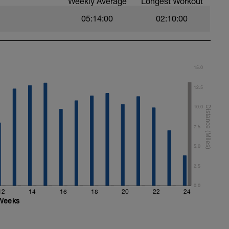
Weekly Average
Longest Workout
05:14:00
02:10:00
erte posible.
15.0
12.5
10.0
7.5
5.0
2.5
0.0
12
14
16
18
20
22
24
Weeks