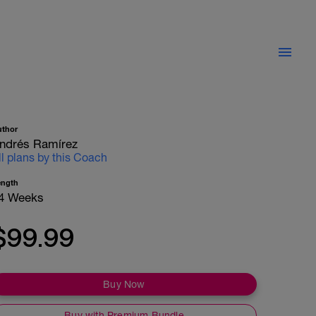
uthor
ndrés Ramírez
ll plans by this Coach
ength
4 Weeks
$99.99
Buy Now
Buy with Premium Bundle