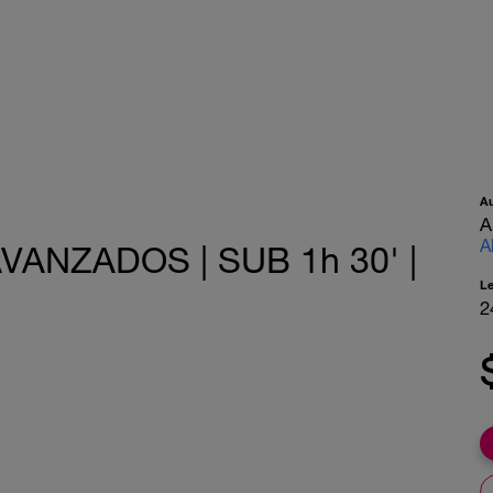
A
A
A
ANZADOS | SUB 1h 30' |
L
2