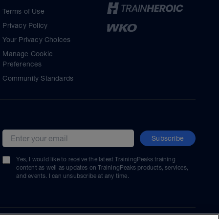
Terms of Use
Privacy Policy
Your Privacy Choices
Manage Cookie
Preferences
Community Standards
Subscribe
Email address
Yes, I would like to receive the latest TrainingPeaks training
content as well as updates on TrainingPeaks products, services,
and events. I can unsubscribe at any time.