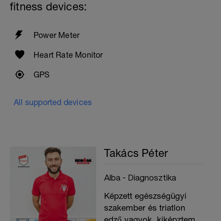
fitness devices:
Power Meter
Heart Rate Monitor
GPS
All supported devices
Takács Péter
Alba - Diagnosztika
Képzett egészségügyi
szakember és triatlon
edző vagyok, kiképztem