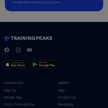
$107.99 USD for the first year, billed yearly.
TrainingPeaks
Facebook
Instagram
Youtube
FOR ATHLETES
SUPPORT
Sign Up
Help
Athlete App
Contact Us
Find a Training Plan
Feedback