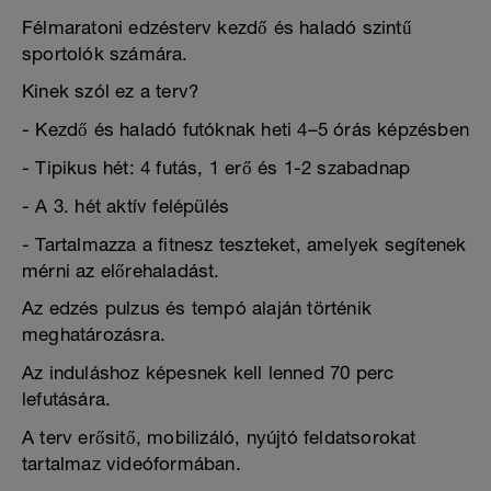
Félmaratoni edzésterv kezdő és haladó szintű
sportolók számára.
Kinek szól ez a terv?
- Kezdő és haladó futóknak heti 4–5 órás képzésben
- Tipikus hét: 4 futás, 1 erő és 1-2 szabadnap
- A 3. hét aktív felépülés
- Tartalmazza a fitnesz teszteket, amelyek segítenek
mérni az előrehaladást.
Az edzés pulzus és tempó alaján történik
meghatározásra.
Az induláshoz képesnek kell lenned 70 perc
lefutására.
A terv erősitő, mobilizáló, nyújtó feldatsorokat
tartalmaz videóformában.