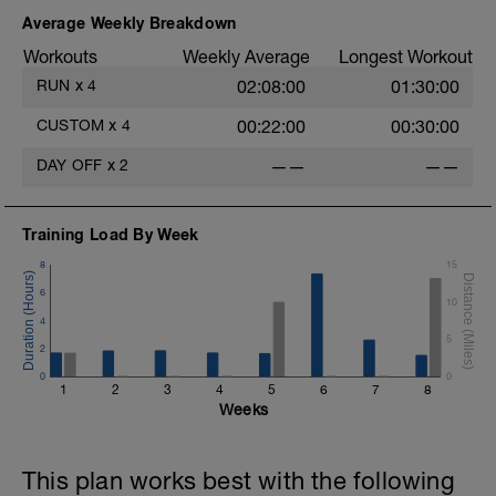
Average Weekly Breakdown
Workouts
Weekly Average
Longest Workout
RUN
x
4
02:08:00
01:30:00
CUSTOM
x
4
00:22:00
00:30:00
DAY OFF
x
2
——
——
Training Load By Week
8
15
6
10
4
5
2
0
0
1
2
3
4
5
6
7
8
Weeks
This plan works best with the following