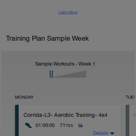
Learn More
Training Plan Sample Week
Sample Workouts - Week
1
MONDAY
TUE
Corrida-L3- Aerobic Training- 4x4
01:00:00
71
TSS
Details