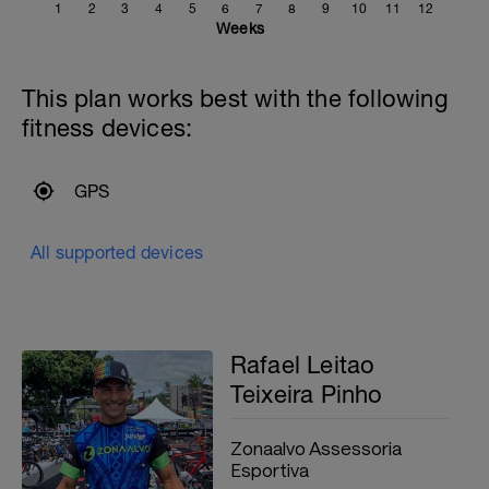
1
2
3
4
5
6
7
8
9
10
11
12
Weeks
This plan works best with the following
fitness devices:
GPS
All supported devices
Rafael Leitao
Teixeira Pinho
Zonaalvo Assessoria
Esportiva