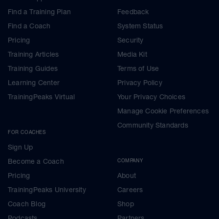
Find a Training Plan
Feedback
Find a Coach
System Status
Pricing
Security
Training Articles
Media Kit
Training Guides
Terms of Use
Learning Center
Privacy Policy
TrainingPeaks Virtual
Your Privacy Choices
Manage Cookie Preferences
Community Standards
FOR COACHES
Sign Up
Become a Coach
COMPANY
Pricing
About
TrainingPeaks University
Careers
Coach Blog
Shop
Podcasts
Partners