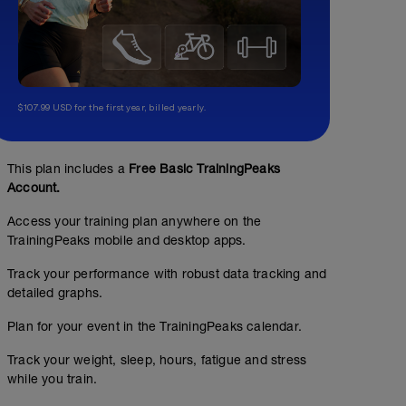
$107.99 USD for the first year, billed yearly.
This plan includes a
Free Basic TrainingPeaks
Account.
Access your training plan anywhere on the
TrainingPeaks mobile and desktop apps.
Track your performance with robust data tracking and
detailed graphs.
Plan for your event in the TrainingPeaks calendar.
Track your weight, sleep, hours, fatigue and stress
while you train.