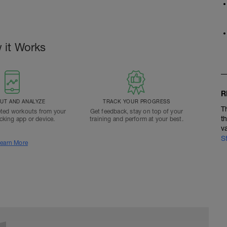
 it Works
R
T AND ANALYZE
TRACK YOUR PROGRESS
T
ted workouts from your
Get feedback, stay on top of your
t
acking app or device.
training and perform at your best.
v
S
earn More