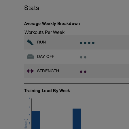
Stats
Average Weekly Breakdown
Workouts Per Week
RUN
DAY OFF
STRENGTH
Training Load By Week
8
7
6
5