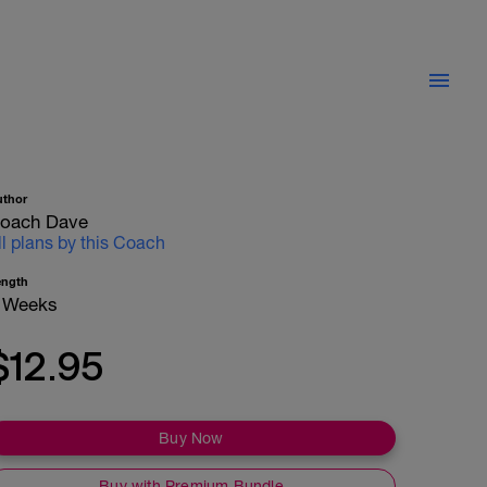
uthor
oach Dave
ll plans by this Coach
ength
 Weeks
$12.95
Buy Now
Buy with Premium Bundle