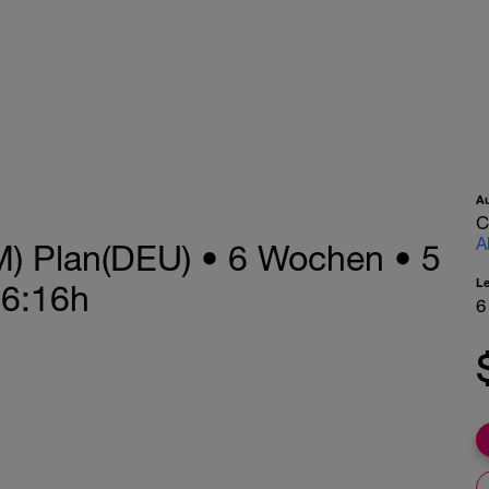
A
C
A
) Plan(DEU) • 6 Wochen • 5
L
-6:16h
6