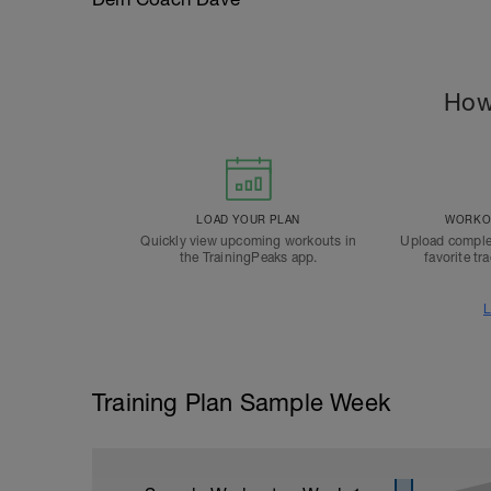
How
LOAD YOUR PLAN
WORKOU
Quickly view upcoming workouts in
Upload comple
the TrainingPeaks app.
favorite tr
L
Training Plan Sample Week