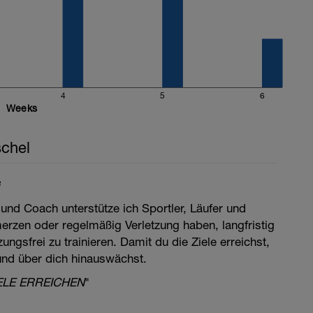
4
5
6
Weeks
chel
e
 und Coach unterstütze ich Sportler, Läufer und
merzen oder regelmäßig Verletzung haben, langfristig
ngsfrei zu trainieren. Damit du die Ziele erreichst,
 und über dich hinauswächst.
ELE ERREICHEN
"