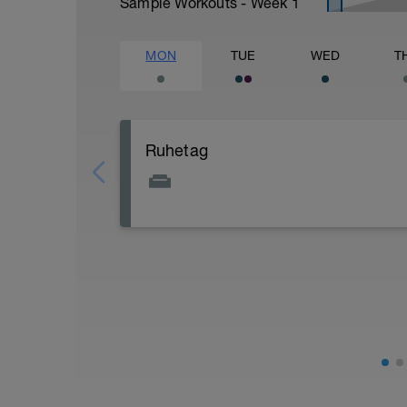
Sample Workouts - Week
1
MON
TUE
WED
T
Ruhetag
Höre in dich hinein: Wie fühlst du dich 
mal ein entspanntes Schaumbad.