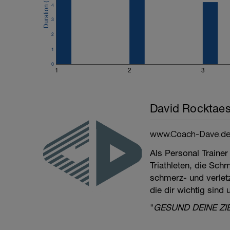
4
3
2
1
0
1
2
3
David Rocktaes
www.Coach-Dave.d
Als Personal Trainer
Triathleten, die Sch
schmerz- und verletzu
die dir wichtig sind
"
GESUND DEINE ZI