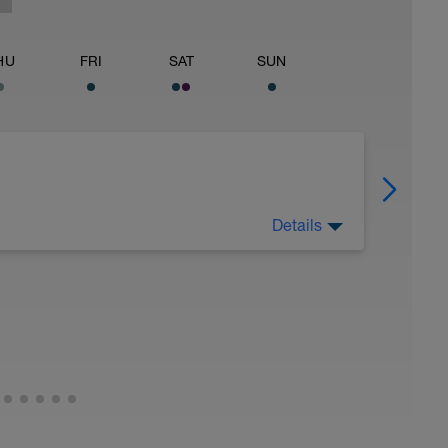
HU
FRI
SAT
SUN
Details
nach der ersten Woche? Vielleicht gönnst du dir