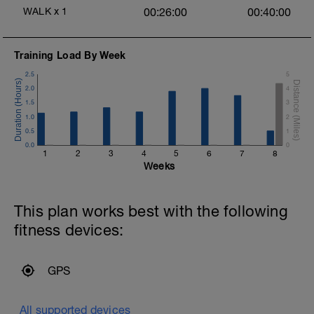
WALK
x
1
00:26:00
00:40:00
Training Load By Week
2.5
5
2.0
4
1.5
3
1.0
2
0.5
1
0.0
0
1
2
3
4
5
6
7
8
Weeks
This plan works best with the following
fitness devices:
GPS
All supported devices