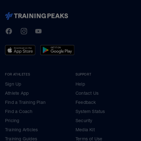
TrainingPeaks
Facebook
Instagram
Youtube
FOR ATHLETES
SUPPORT
Sign Up
Help
Athlete App
Contact Us
Find a Training Plan
Feedback
Find a Coach
System Status
Pricing
Security
Training Articles
Media Kit
Training Guides
Terms of Use