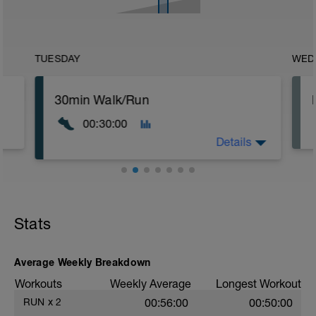
TUESDAY
WED
30min Walk/Run
00:30:00
Details
Wir starten den zweiten Trainingsblock
mit einer Einheit, die wir schon kennen:
Der Mischung aus Laufen und Gehen.
Stats
Die Laufphasen werden immer länger,
die Gehphasen kürzer. Heute sind es
nach 5min aufwärmen: 4x4min Laufen
mit jeweils nur einer Minute Gehpause.
Average Weekly Breakdown
Zum Schluss: 5min lockeres Cool Down:
Workouts
Weekly Average
Longest Workout
zügig gehen.
RUN
x
2
00:56:00
00:50:00