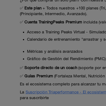
¿Por qué comprar un solo plan? Con nuestra
✅
Este plan
+ Todos nuestros +100 planes (Tri,
(Principiante, Intermedio, Avanzado).
✅
Cuenta TrainingPeaks Premium
incluida (va
Acceso a Training Peaks Virtual - Simulado
Calendario de entrenamiento "arrastrar y s
Métricas y análisis avanzados
Gráfico de Gestión del Rendimiento (PMC)
✅
Soporte directo de un coach
(soporte por em
✅
Guías Premium
(Fortaleza Mental, Nutrició
Es el ecosistema completo para alcanzar tu m
La
Suscripción Triaperformance - El ecosiste
para suscribirte