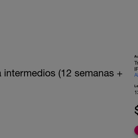
A
T
I
a intermedios (12 semanas +
A
L
1