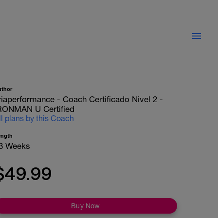
uthor
riaperformance - Coach Certificado Nivel 2 -
RONMAN U Certified
ll plans by this Coach
ength
3 Weeks
$49.99
Buy Now