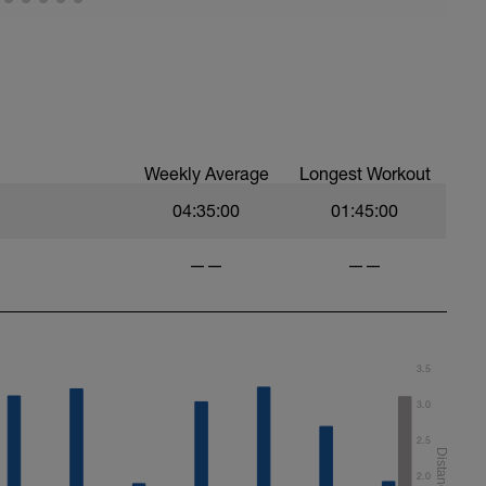
Weekly Average
Longest Workout
04:35:00
01:45:00
——
——
3.5
3.0
2.5
2.0