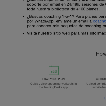
soporte por email en 24/48h, sesiones de
toda nuestra biblioteca de +100 planes.
¿Buscas coaching 1-a-1? Para planes perso
por WhatsApp, envíame un email a
coach@
para conocer mis paquetes de coaching p
Visita nuestro sitio web para más informa
How
LOAD YOUR PLAN
WORKOU
Quickly view upcoming workouts in
Upload comple
the TrainingPeaks app.
favorite tr
L