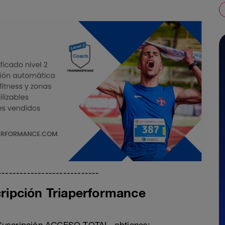
----------------------------
ipción Triaperformance