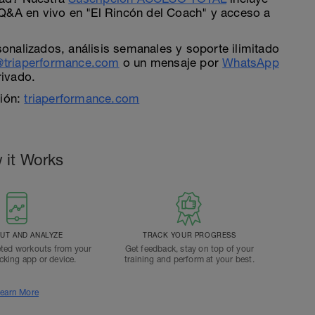
 Q&A en vivo en "El Rincón del Coach" y acceso a
nalizados, análisis semanales y soporte ilimitado
triaperformance.com
o un mensaje por
WhatsApp
rivado.
ción:
triaperformance.com
 it Works
T AND ANALYZE
TRACK YOUR PROGRESS
ted workouts from your
Get feedback, stay on top of your
acking app or device.
training and perform at your best.
earn More