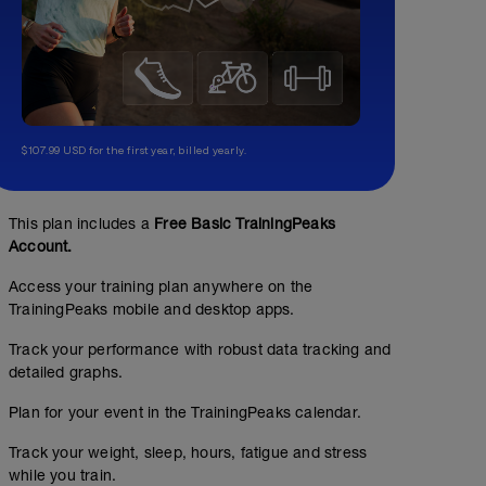
$107.99 USD for the first year, billed yearly.
This plan includes a
Free Basic TrainingPeaks
Account.
Access your training plan anywhere on the
TrainingPeaks mobile and desktop apps.
Track your performance with robust data tracking and
detailed graphs.
Plan for your event in the TrainingPeaks calendar.
Track your weight, sleep, hours, fatigue and stress
while you train.