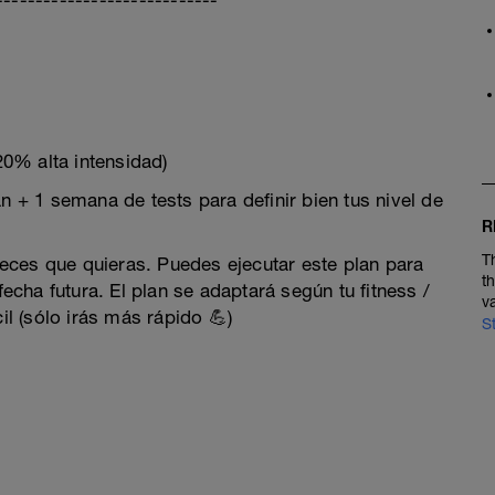
----------------------------
0% alta intensidad)
+ 1 semana de tests para definir bien tus nivel de
R
T
 veces que quieras. Puedes ejecutar este plan para
t
fecha futura. El plan se adaptará según tu fitness /
v
il (sólo irás más rápido 💪)
S