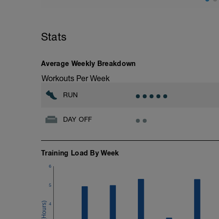
Stats
Average Weekly Breakdown
Workouts Per Week
RUN
DAY OFF
Training Load By Week
6
5
4