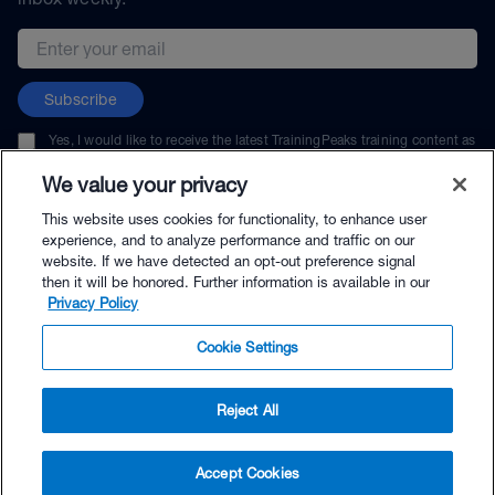
Email address
Subscribe
Yes, I would like to receive the latest TrainingPeaks training content as
well as updates on TrainingPeaks products, services, and events. I can
unsubscribe at any time.
We value your privacy
This website uses cookies for functionality, to enhance user
experience, and to analyze performance and traffic on our
website. If we have detected an opt-out preference signal
then it will be honored. Further information is available in our
© TrainingPeaks, LLC
Privacy Policy
Cookie Settings
Reject All
$35.00 - Buy Now
Accept Cookies
Buy with Premium Bundle