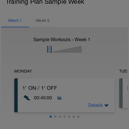
Training Plan Sample Week
Week
1
Week
5
Sample Workouts - Week
1
MONDAY
TUE
1' ON / 1' OFF
00:40:00
Details
WU. 10' fácil