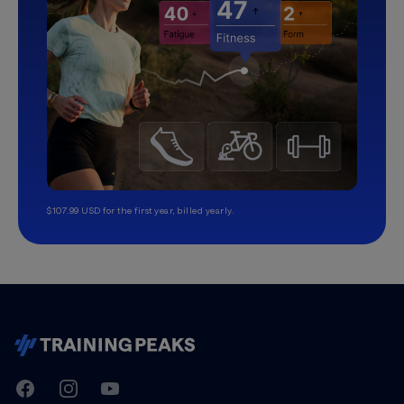
$107.99 USD for the first year, billed yearly.
TrainingPeaks
Facebook
Instagram
Youtube