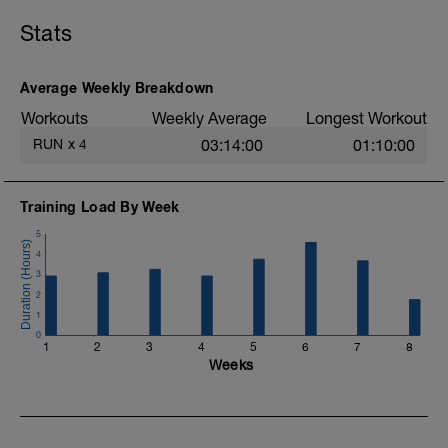
SET
Stats
10x 1' Forte - 1' off
CD. 10' fácil
Average Weekly Breakdown
Workouts
Weekly Average
Longest Workout
RUN
x
4
03:14:00
01:10:00
Training Load By Week
5
4
3
2
1
0
1
2
3
4
5
6
7
8
Weeks