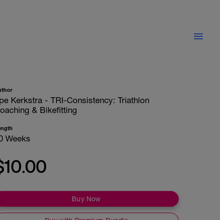
uthor
pe Kerkstra - TRI-Consistency: Triathlon
oaching & Bikefitting
ength
0 Weeks
$10.00
Buy Now