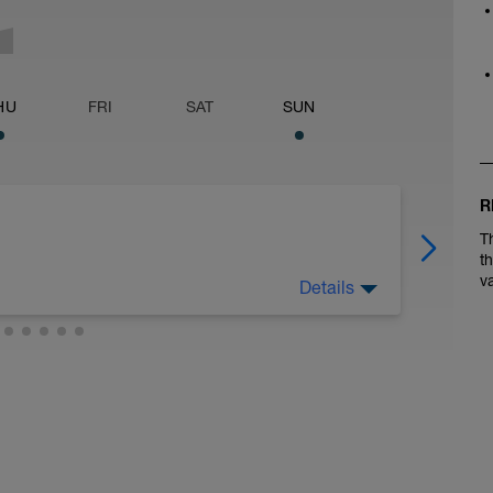
HU
FRI
SAT
SUN
R
T
t
v
Details