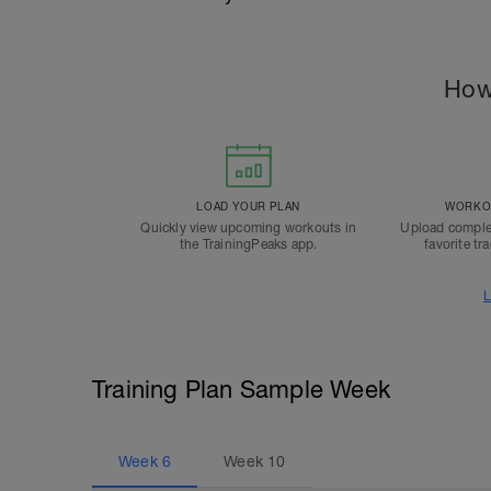
How
LOAD YOUR PLAN
WORKOU
Quickly view upcoming workouts in
Upload comple
the TrainingPeaks app.
favorite tr
L
Training Plan Sample Week
Week
6
Week
10