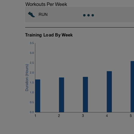
Workouts Per Week
RUN
Training Load By Week
3.5
3.0
2.5
2.0
1.5
1.0
0.5
0.0
1
2
3
4
5