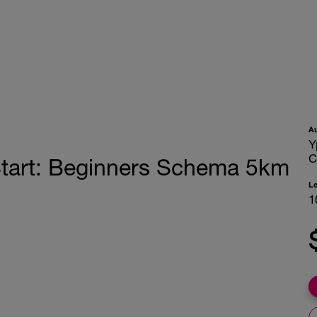
A
Y
C
tart: Beginners Schema 5km
L
1