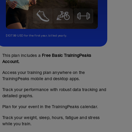
$107.99 USD for the first year, billed yearly.
This plan includes a
Free Basic TrainingPeaks
Account.
Access your training plan anywhere on the
TrainingPeaks mobile and desktop apps.
Track your performance with robust data tracking and
detailed graphs.
Plan for your event in the TrainingPeaks calendar.
Track your weight, sleep, hours, fatigue and stress
while you train.