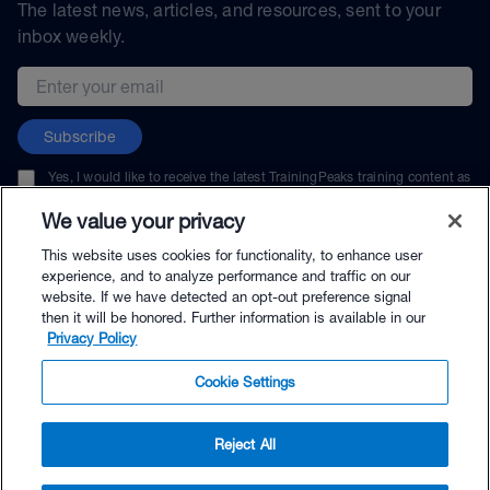
The latest news, articles, and resources, sent to your
inbox weekly.
Email address
Subscribe
Yes, I would like to receive the latest TrainingPeaks training content as
well as updates on TrainingPeaks products, services, and events. I can
unsubscribe at any time.
We value your privacy
This website uses cookies for functionality, to enhance user
experience, and to analyze performance and traffic on our
website. If we have detected an opt-out preference signal
then it will be honored. Further information is available in our
© TrainingPeaks, LLC
Privacy Policy
Cookie Settings
Reject All
$34.90 - Buy Now