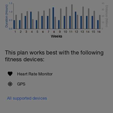
1.5
40
30
1.0
20
0.5
10
0.0
0
1
2
3
4
5
6
7
8
9
10
11
12
13
14
15
16
Weeks
This plan works best with the following
fitness devices:
Heart Rate Monitor
GPS
All supported devices