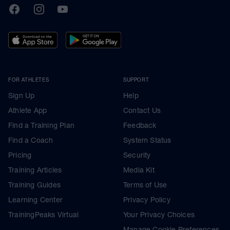
TrainingPeaks
Facebook
Instagram
Youtube
FOR ATHLETES
SUPPORT
Sign Up
Help
Athlete App
Contact Us
Find a Training Plan
Feedback
Find a Coach
System Status
Pricing
Security
Training Articles
Media Kit
Training Guides
Terms of Use
Learning Center
Privacy Policy
TrainingPeaks Virtual
Your Privacy Choices
Manage Cookie Preferences