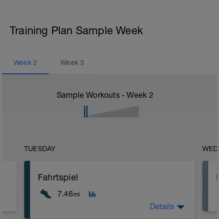
Training Plan Sample Week
Week
2
Week
3
Sample Workouts - Week
2
TUESDAY
WED
Fahrtspiel
7.46
mi
Details