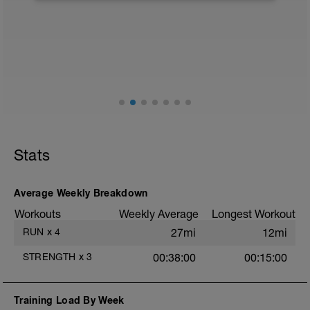
Einlaufen: 1 km 10 km beliebiger
Tempowechsel
zwischen 05:19 Min./km bis 03:09
Min./km
GA1 (65-75%Hfmax) und GA2 (85-
95%Hfmax)
Auslaufen: 1 km
Gesamt: 12 km
Stats
Average Weekly Breakdown
Workouts
Weekly Average
Longest Workout
RUN
x
4
27mi
12mi
STRENGTH
x
3
00:38:00
00:15:00
Training Load By Week