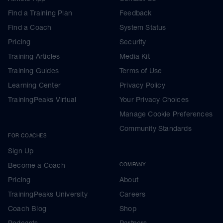
Find a Training Plan
Feedback
Find a Coach
System Status
Pricing
Security
Training Articles
Media Kit
Training Guides
Terms of Use
Learning Center
Privacy Policy
TrainingPeaks Virtual
Your Privacy Choices
Manage Cookie Preferences
Community Standards
FOR COACHES
Sign Up
Become a Coach
COMPANY
Pricing
About
TrainingPeaks University
Careers
Coach Blog
Shop