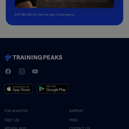
$107.99 USD for the first year, billed yearly.
TrainingPeaks
Facebook
Instagram
Youtube
FOR ATHLETES
SUPPORT
Sign Up
Help
Athlete App
Contact Us