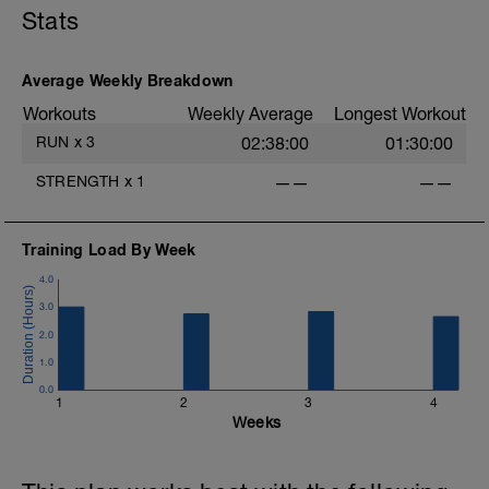
Es geht darum, alle Gelenke, Muskeln und
Stats
Sehnen auf die Einheit vor zu bereiten.
Schau dir dazu das Video von Eva an und
Average Weekly Breakdown
baue es vor deinen Einheiten ein:
Workouts
Weekly Average
Longest Workout
https://www.youtube.com/watch?
RUN
x
3
02:38:00
01:30:00
v=Gll7BTA2vSE&list=PLV5zRtqpwcVnyEAYIbE1K
STRENGTH
x
1
——
——
Viel Spaß bei deinem nächsten Lauf
Training Load By Week
4.0
3.0
2.0
1.0
0.0
1
2
3
4
Weeks