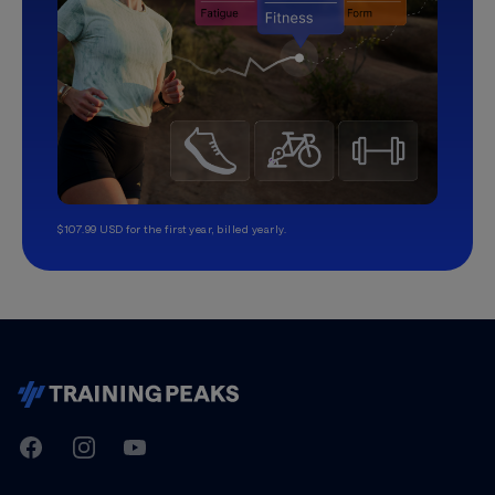
$107.99 USD for the first year, billed yearly.
TrainingPeaks
Facebook
Instagram
Youtube