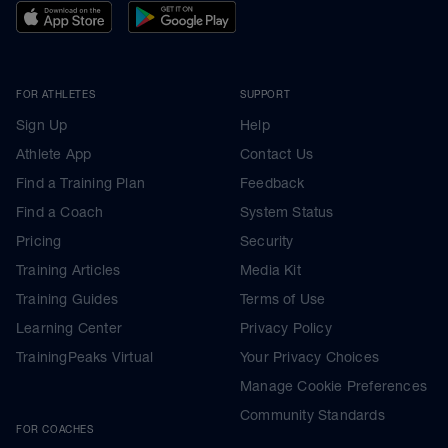
FOR ATHLETES
SUPPORT
Sign Up
Help
Athlete App
Contact Us
Find a Training Plan
Feedback
Find a Coach
System Status
Pricing
Security
Training Articles
Media Kit
Training Guides
Terms of Use
Learning Center
Privacy Policy
TrainingPeaks Virtual
Your Privacy Choices
Manage Cookie Preferences
Community Standards
FOR COACHES