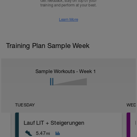
Get feedback, stay on top of your
training and perform at your best.
Learn More
Training Plan Sample Week
Sample Workouts - Week
1
TUESDAY
WED
Lauf LIT + Steigerungen
5.47
mi