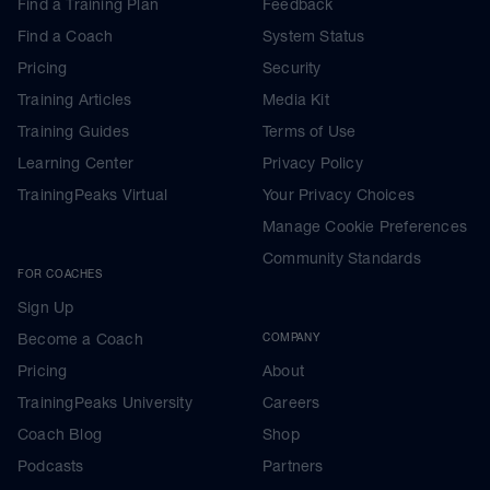
Find a Training Plan
Feedback
Find a Coach
System Status
Pricing
Security
Training Articles
Media Kit
Training Guides
Terms of Use
Learning Center
Privacy Policy
TrainingPeaks Virtual
Your Privacy Choices
Manage Cookie Preferences
Community Standards
FOR COACHES
Sign Up
Become a Coach
COMPANY
Pricing
About
TrainingPeaks University
Careers
Coach Blog
Shop
Podcasts
Partners