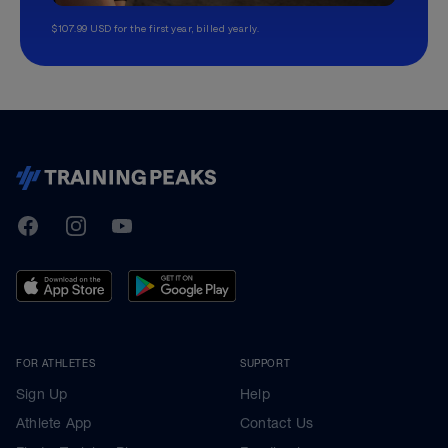
$107.99 USD for the first year, billed yearly.
TrainingPeaks
Facebook
Instagram
Youtube
FOR ATHLETES
SUPPORT
Sign Up
Help
Athlete App
Contact Us