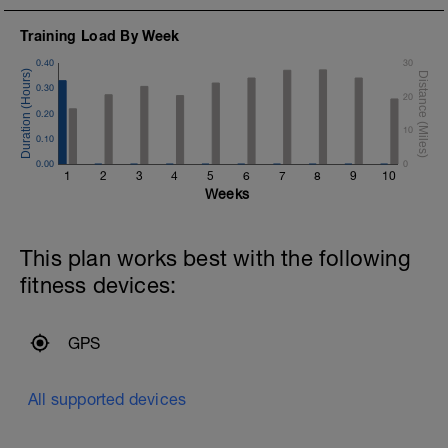
de 5km e a cada 5min apertando um
pouco indo a 100%, 105% e 110% do
Training Load By Week
que seria uma competição de 5km.
Não faça sprint ou acelerações bruscas.
0.40
30
Se passar um pouco do ponto ou ficar
0.30
um pouco aquem não tem problema.
20
Use de aprendizado pro próximo. Pare o
0.20
relógio ao completar 20 min e salve o
10
0.10
treino.
0.00
Após o fim caminhe por 5 minutos para
0
1
2
3
4
5
6
7
8
9
10
liberar o acido latico. Faça leve
Weeks
alongamento ao final.
This plan works best with the following
fitness devices:
GPS
All supported devices