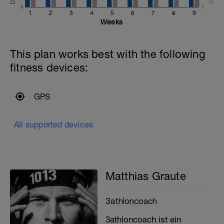
0
0
1
2
3
4
5
6
7
8
9
Weeks
This plan works best with the following
fitness devices:
GPS
All supported devices
Matthias Graute
3athloncoach
3athloncoach ist ein