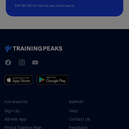
$107.99 USD for the first year, billed yearly.
TrainingPeaks
Facebook
Instagram
Youtube
FOR ATHLETES
SUPPORT
Sign Up
Help
Athlete App
Contact Us
Find a Training Plan
Feedback