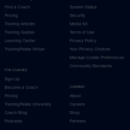
Find a Coach
System Status
Pricing
Security
Training Articles
Media Kit
Training Guides
Terms of Use
Learning Center
Privacy Policy
TrainingPeaks Virtual
Your Privacy Choices
Manage Cookie Preferences
Community Standards
FOR COACHES
Sign Up
Become a Coach
COMPANY
Pricing
About
TrainingPeaks University
Careers
Coach Blog
Shop
Podcasts
Partners