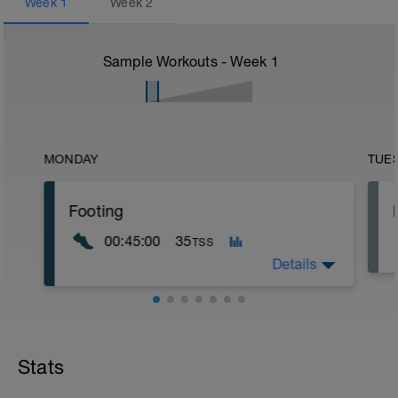
Week
1
Week
2
Sample Workouts - Week
1
MONDAY
TUE
Footing
00:45:00
35
TSS
Details
endurance fondamentale
Stats