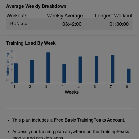
Average Weekly Breakdown
Workouts
Weekly Average
Longest Workout
RUN
x
4
03:42:00
01:30:00
Training Load By Week
5
4
3
2
1
0
1
2
3
4
5
6
7
8
Weeks
This plan includes a
Free Basic TrainingPeaks Account.
Access your training plan anywhere on the TrainingPeaks
mobile and desktop apps.