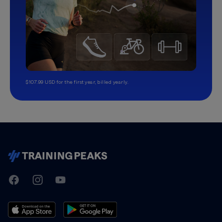
$107.99 USD for the first year, billed yearly.
TrainingPeaks
Facebook
Instagram
Youtube