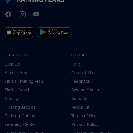
TrainingPeaks
Facebook
Instagram
Youtube
FOR ATHLETES
SUPPORT
Sign Up
Help
Athlete App
Contact Us
Find a Training Plan
Feedback
Find a Coach
System Status
Pricing
Security
Training Articles
Media Kit
Training Guides
Terms of Use
Learning Center
Privacy Policy
TrainingPeaks Virtual
Your Privacy Choices