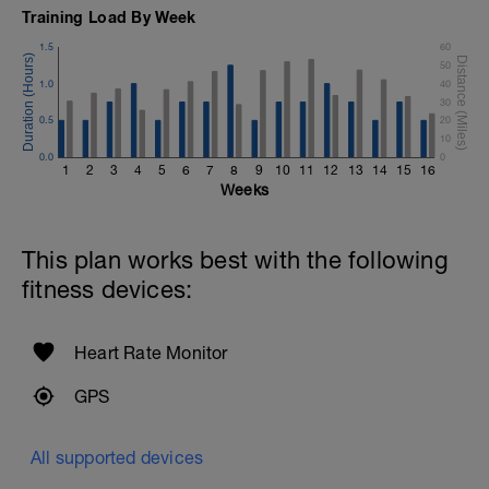
Training Load By Week
1.5
60
50
1.0
40
30
0.5
20
10
0.0
0
1
2
3
4
5
6
7
8
9
10
11
12
13
14
15
16
Weeks
This plan works best with the following
fitness devices:
Heart Rate Monitor
GPS
All supported devices