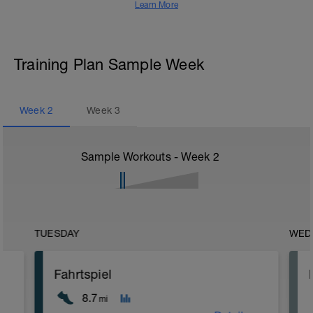
Learn More
Training Plan Sample Week
Week
2
Week
3
Sample Workouts - Week
2
TUESDAY
WED
Fahrtspiel
8.7
mi