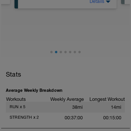
Details
Einlaufen: 1 km 12 km beliebiger
Tempowechsel
zwischen 04:51 Min./km bis 03:03
Min./km
GA1 (65-75%Hfmax) und GA2 (85-
95%Hfmax)
Auslaufen: 1 km
Gesamt: 14 km
Stats
Average Weekly Breakdown
Workouts
Weekly Average
Longest Workout
RUN
x
5
38mi
14mi
STRENGTH
x
2
00:37:00
00:15:00