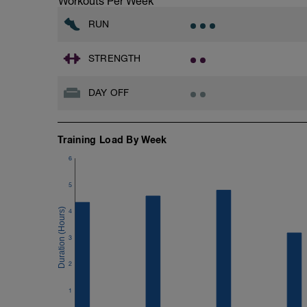
Workouts Per Week
RUN
STRENGTH
DAY OFF
Training Load By Week
6
5
4
3
2
1