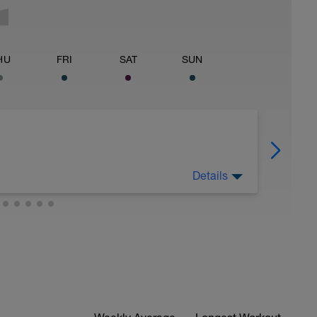
HU
FRI
SAT
SUN
Details
uf den bevorstehenden Trainingsblock ein.
gst du diese Ziele?