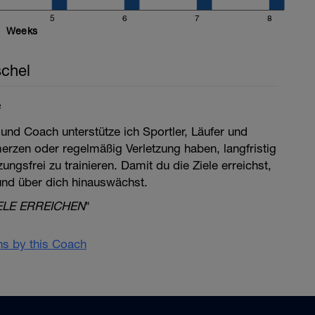
5
6
7
8
Weeks
chel
e
 und Coach unterstütze ich Sportler, Läufer und
merzen oder regelmäßig Verletzung haben, langfristig
ngsfrei zu trainieren. Damit du die Ziele erreichst,
 und über dich hinauswächst.
ELE ERREICHEN
"
ans by this Coach