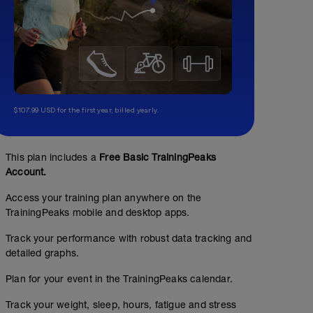
$107.99 USD for the first year, billed yearly.
This plan includes a
Free Basic TrainingPeaks
Account.
Access your training plan anywhere on the
TrainingPeaks mobile and desktop apps.
Track your performance with robust data tracking and
detailed graphs.
Plan for your event in the TrainingPeaks calendar.
Track your weight, sleep, hours, fatigue and stress