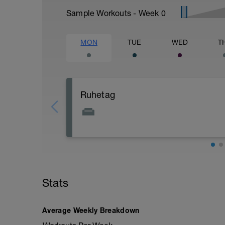
Sample Workouts - Week
0
MON
TUE
WED
T
Ruhetag
Nutze die Zeit und stelle dich mental a
Welche Ziele verfolgst du? Warum verfol
Stats
Average Weekly Breakdown