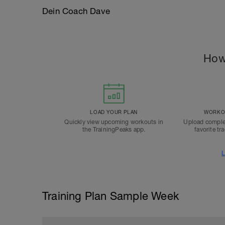
Dein Coach Dave
How
LOAD YOUR PLAN
WORKOU
Quickly view upcoming workouts in
Upload comple
the TrainingPeaks app.
favorite tr
L
Training Plan Sample Week