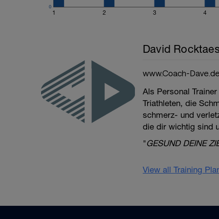
0
1
2
3
4
David Rocktaes
www.Coach-Dave.d
Als Personal Trainer
Triathleten, die Sch
schmerz- und verletzu
die dir wichtig sind
"
GESUND DEINE ZI
View all Training Pl