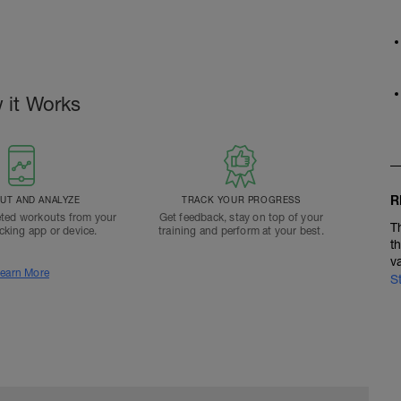
 it Works
R
T AND ANALYZE
TRACK YOUR PROGRESS
ted workouts from your
Get feedback, stay on top of your
T
acking app or device.
training and perform at your best.
t
v
earn More
S