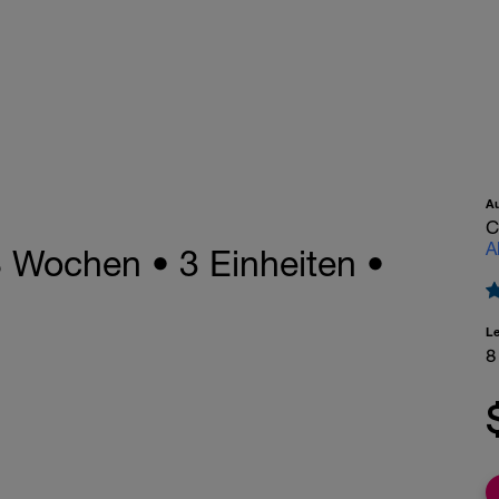
A
C
A
 Wochen • 3 Einheiten •
L
8