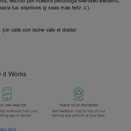
a, escrito por nuestra psicóloga Meritxell Bellatriu,
acia tus objetivos (y seas más feliz ☺).
. ¡Un café con leche vale el doble!
 it Works
T AND ANALYZE
TRACK YOUR PROGRESS
ted workouts from your
Get feedback, stay on top of your
acking app or device.
training and perform at your best.
earn More