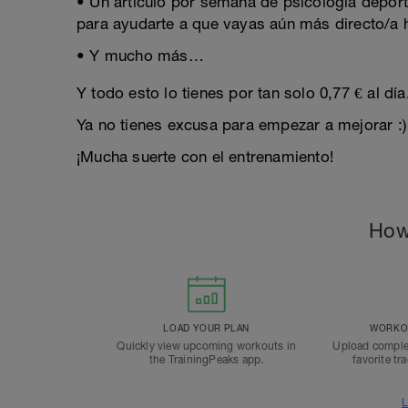
• Un artículo por semana de psicología deportiv
para ayudarte a que vayas aún más directo/a h
• Y mucho más…
Y todo esto lo tienes por tan solo 0,77 € al día
Ya no tienes excusa para empezar a mejorar :)
¡Mucha suerte con el entrenamiento!
How
LOAD YOUR PLAN
WORKOU
Quickly view upcoming workouts in
Upload comple
the TrainingPeaks app.
favorite tr
L