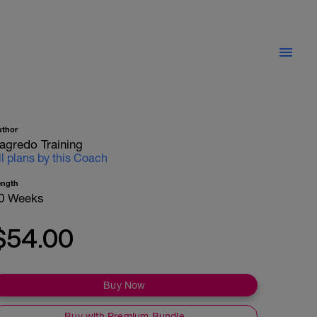
uthor
agredo Training
ll plans by this Coach
ength
0 Weeks
$54.00
Buy Now
Buy with Premium Bundle