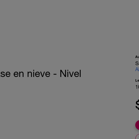
A
S
A
e en nieve - Nivel
L
)
1