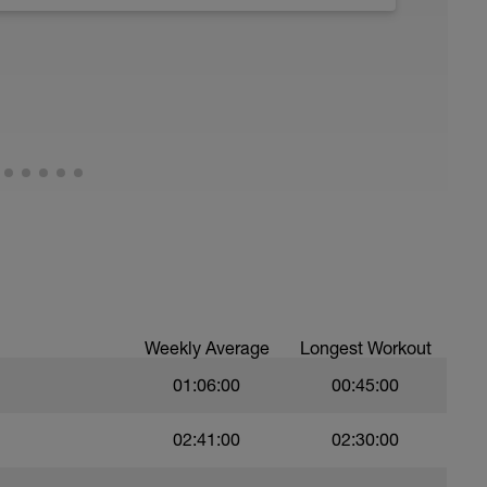
descansar no sólo fisicamente sino también
no hacer ni pensar en deporte, e intentar
Weekly Average
Longest Workout
01:06:00
00:45:00
02:41:00
02:30:00