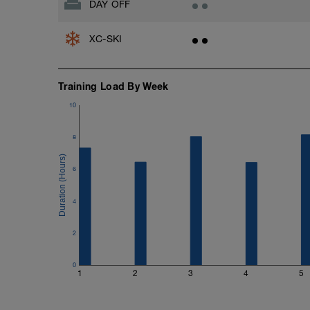
DAY OFF
XC-SKI
Training Load By Week
10
8
6
4
2
0
1
2
3
4
5