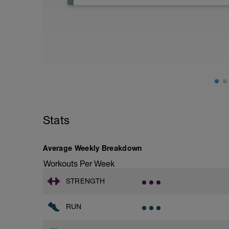
El día de descanso es importante para 
mentalmente. Por lo tanto es importante 
desconectar lo máximo posible.
Stats
Average Weekly Breakdown
Workouts Per Week
STRENGTH
RUN