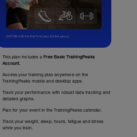
$107.99 USD for the first year, billed yearly.
This plan includes a
Free Basic TrainingPeaks
Account.
Access your training plan anywhere on the
TrainingPeaks mobile and desktop apps.
Track your performance with robust data tracking and
detailed graphs.
Plan for your event in the TrainingPeaks calendar.
Track your weight, sleep, hours, fatigue and stress
while you train.