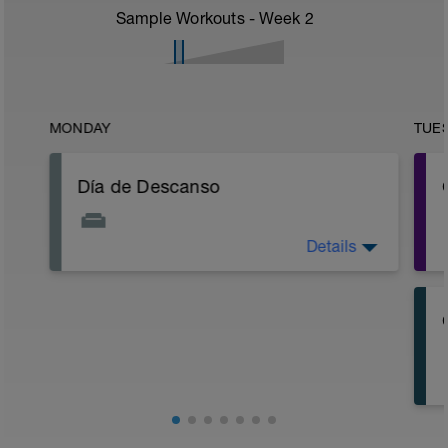
Sample Workouts - Week
2
MONDAY
TUE
Día de Descanso
Details
Día de Descanso