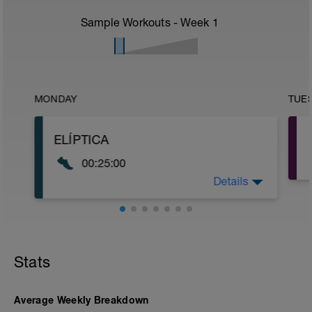
Sample Workouts - Week
1
MONDAY
TUE
ELÍPTICA
00:25:00
Details
25´ EN ELÍPTICA A INTENSIDAD SUAVE
Stats
Average Weekly Breakdown