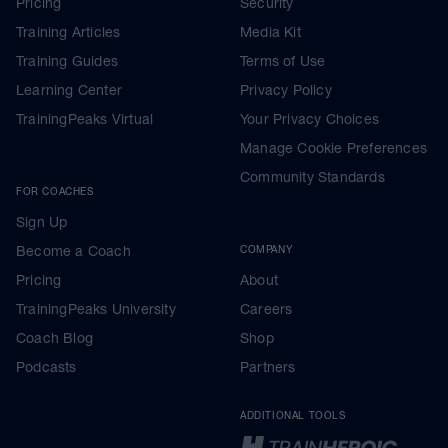
Pricing
Security
Training Articles
Media Kit
Training Guides
Terms of Use
Learning Center
Privacy Policy
TrainingPeaks Virtual
Your Privacy Choices
Manage Cookie Preferences
Community Standards
FOR COACHES
Sign Up
Become a Coach
COMPANY
Pricing
About
TrainingPeaks University
Careers
Coach Blog
Shop
Podcasts
Partners
ADDITIONAL TOOLS