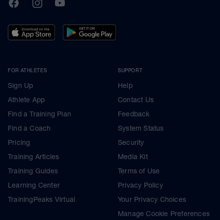
TrainingPeaks
Facebook
Instagram
Youtube
FOR ATHLETES
SUPPORT
Sign Up
Help
Athlete App
Contact Us
Find a Training Plan
Feedback
Find a Coach
System Status
Pricing
Security
Training Articles
Media Kit
Training Guides
Terms of Use
Learning Center
Privacy Policy
TrainingPeaks Virtual
Your Privacy Choices
Manage Cookie Preferences