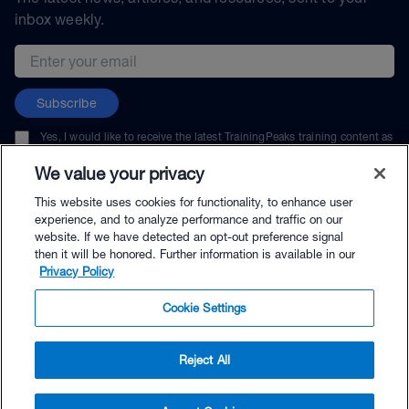
inbox weekly.
Email address
Subscribe
Yes, I would like to receive the latest TrainingPeaks training content as
well as updates on TrainingPeaks products, services, and events. I can
unsubscribe at any time.
We value your privacy
This website uses cookies for functionality, to enhance user
experience, and to analyze performance and traffic on our
website. If we have detected an opt-out preference signal
then it will be honored. Further information is available in our
© TrainingPeaks, LLC
Privacy Policy
Cookie Settings
Reject All
$39.99 - Buy Now