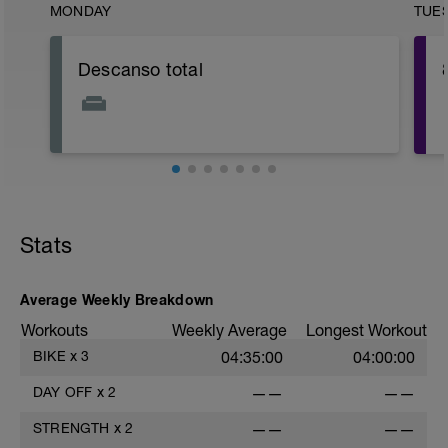
MONDAY
TUE
Descanso total
Stats
Average Weekly Breakdown
Workouts
Weekly Average
Longest Workout
BIKE
x
3
04:35:00
04:00:00
DAY OFF
x
2
——
——
STRENGTH
x
2
——
——