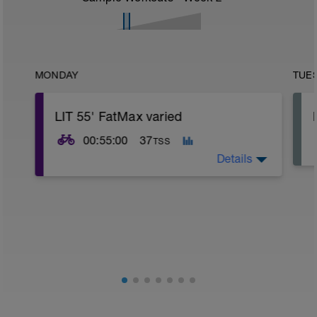
MONDAY
TUE
LIT 55' FatMax varied
00:55:00
37
TSS
Details