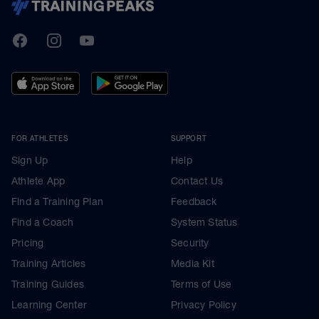
TrainingPeaks
Facebook
Instagram
Youtube
FOR ATHLETES
SUPPORT
Sign Up
Help
Athlete App
Contact Us
Find a Training Plan
Feedback
Find a Coach
System Status
Pricing
Security
Training Articles
Media Kit
Training Guides
Terms of Use
Learning Center
Privacy Policy