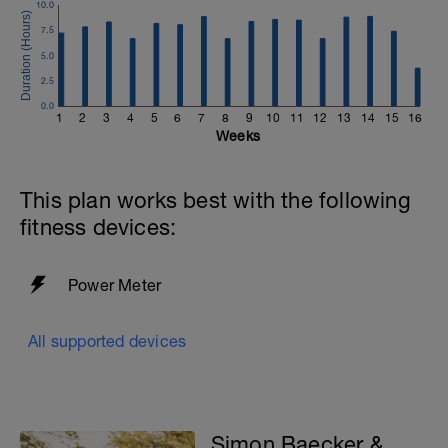
10.0
7.5
5.0
2.5
0.0
1
2
3
4
5
6
7
8
9
10
11
12
13
14
15
16
Weeks
This plan works best with the following
fitness devices:
Power Meter
All supported devices
Simon Baecker &