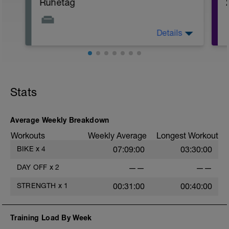
Ruhetag
Details
Voller Fokus auf Erholung. Versuche an
diesem Tag nicht zu viel auf den Beinen
zu sein und Stress zu minimieren.
Gezielte Erholungsmaßnahmen wie
Physiotherapie, Massage, Blackroll oder
Bäder sind vorbildlich :-)
Stats
Average Weekly Breakdown
Workouts
Weekly Average
Longest Workout
BIKE
x
4
07:09:00
03:30:00
DAY OFF
x
2
——
——
STRENGTH
x
1
00:31:00
00:40:00
Training Load By Week