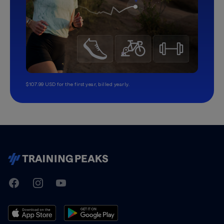
$107.99 USD for the first year, billed yearly.
TrainingPeaks
Facebook
Instagram
Youtube