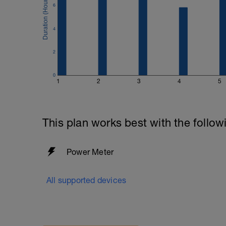
6
4
2
0
1
2
3
4
5
This plan works best with the follow
Power Meter
All supported devices