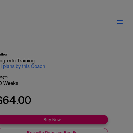
uthor
agredo Training
ll plans by this Coach
ength
0 Weeks
$64.00
Buy Now
Buy with Premium Bundle