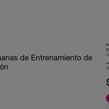
A
S
A
manas de Entrenamiento de
L
ión
1