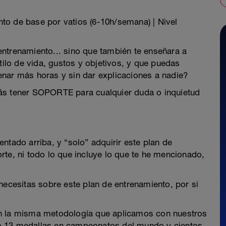
to de base por vatios (6-10h/semana) | Nivel
ntrenamiento... sino que también te enseñara a
stilo de vida, gustos y objetivos, y que puedas
enar más horas y sin dar explicaciones a nadie?
ás tener SOPORTE para cualquier duda o inquietud
ntado arriba, y “solo” adquirir este plan de
rte, ni todo lo que incluye lo que te he mencionado,
necesitas sobre este plan de entrenamiento, por si
on la misma metodología que aplicamos con nuestros
o 13 medallas en campeonatos del mundo y cientos