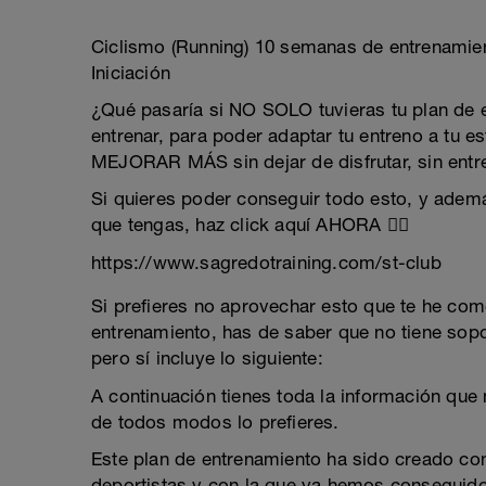
Ciclismo (Running) 10 semanas de entrenamien
Iniciación
¿Qué pasaría si NO SOLO tuvieras tu plan de e
entrenar, para poder adaptar tu entreno a tu e
MEJORAR MÁS sin dejar de disfrutar, sin entr
Si quieres poder conseguir todo esto, y adem
que tengas, haz click aquí AHORA 👉🏻
https://www.sagredotraining.com/st-club
Si prefieres no aprovechar esto que te he come
entrenamiento, has de saber que no tiene sopo
pero sí incluye lo siguiente:
A continuación tienes toda la información que 
de todos modos lo prefieres.
Este plan de entrenamiento ha sido creado c
deportistas y con la que ya hemos conseguid