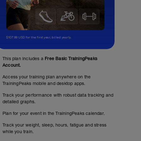
$107.99 USD for the first year, billed yearly.
This plan includes a
Free Basic TrainingPeaks
Account.
Access your training plan anywhere on the
TrainingPeaks mobile and desktop apps.
Track your performance with robust data tracking and
detailed graphs.
Plan for your event in the TrainingPeaks calendar.
Track your weight, sleep, hours, fatigue and stress
while you train.