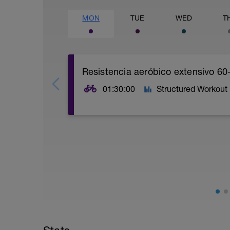
MON
TUE
WED
T
Resistencia aeróbico extensivo 6
01:30:00
Structured Workout
Calentar y rodar a un ritmo comodo y co
Mantener la cadencia entre 85 y 95rpm.
Ocasionalmente las subidas te haran au
generalmente entre 60 y 75%FTP en funci
Vuelta a la calma suave