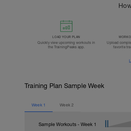
How
LOAD YOUR PLAN
WORKOU
Quickly view upcoming workouts in
Upload comple
the TrainingPeaks app.
favorite tr
L
Training Plan Sample Week
Week
1
Week
2
Sample Workouts - Week
1