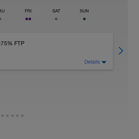
HU
FRI
SAT
SUN
0-75% FTP
Details
nstante.
mentar la intensidad, pero mantener
ón de si es falso llano de subida, bajada, etc.