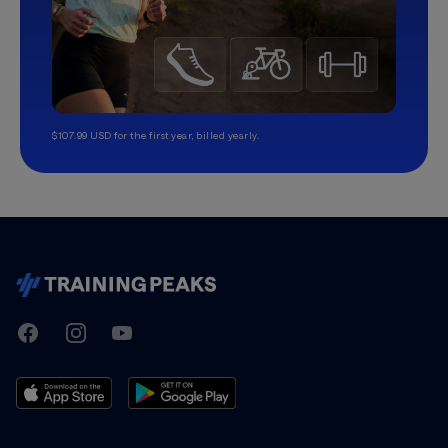
$107.99 USD for the first year, billed yearly.
TrainingPeaks
Facebook
Instagram
Youtube