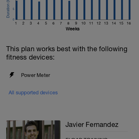
5
0
1
2
3
4
5
6
7
8
9
10
11
12
13
14
15
16
Weeks
This plan works best with the following
fitness devices:
Power Meter
All supported devices
Javier Fernandez