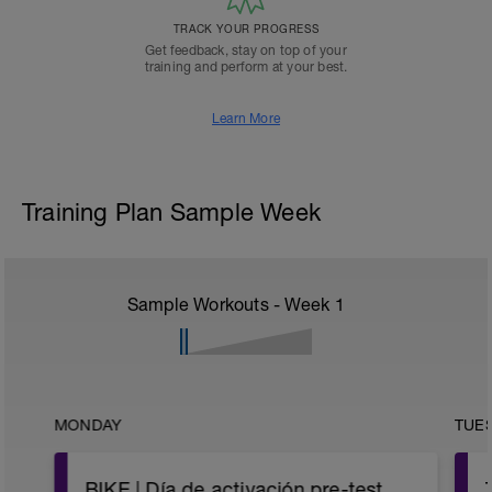
TRACK YOUR PROGRESS
Get feedback, stay on top of your
training and perform at your best.
Learn More
Training Plan Sample Week
Sample Workouts - Week
1
MONDAY
TUE
BIKE | Día de activación pre-test