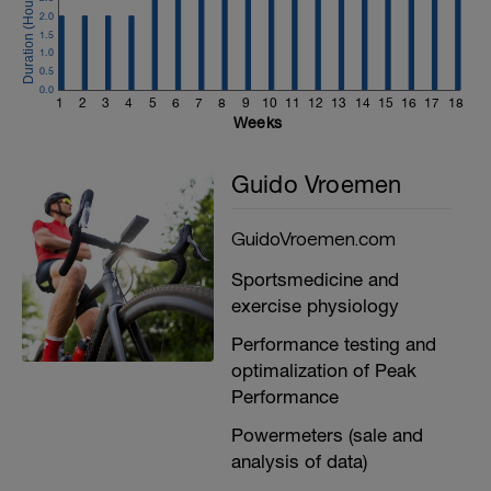
2.0
1.5
1.0
0.5
0.0
1
2
3
4
5
6
7
8
9
10
11
12
13
14
15
16
17
18
Weeks
Guido Vroemen
GuidoVroemen.com
Sportsmedicine and
exercise physiology
Performance testing and
optimalization of Peak
Performance
Powermeters (sale and
analysis of data)