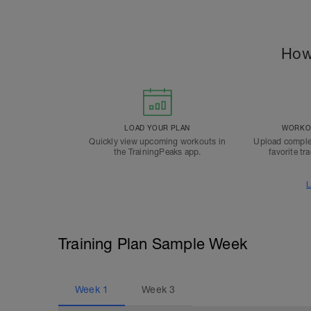
How
LOAD YOUR PLAN
WORKOU
Quickly view upcoming workouts in
Upload comple
the TrainingPeaks app.
favorite tr
L
Training Plan Sample Week
Week
1
Week
3