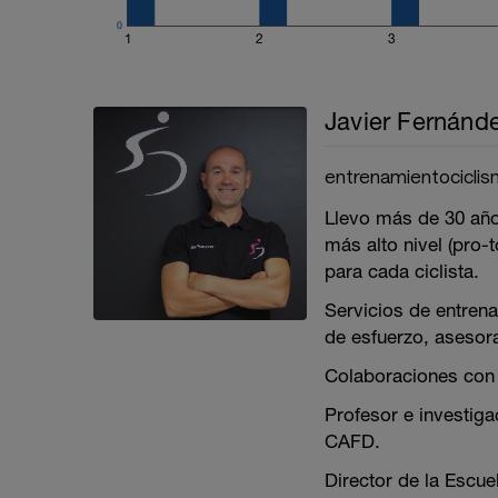
0
1
2
3
Javier Fernánd
entrenamientocicli
Llevo más de 30 año
más alto nivel (pro-t
para cada ciclista.
Servicios de entrena
de esfuerzo, asesor
Colaboraciones con 
Profesor e investiga
CAFD.
Director de la Escu