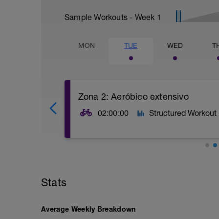
Sample Workouts - Week
1
MON
TUE
WED
T
Zona 2: Aeróbico extensivo
02:00:00
Structured Workout
Trabajo aeróbico extensivo. Zona de Ox
Debes de ir siempre dentro de tu rango 
de un 10% de tu horquilla de pulso-wati
Stats
Busca un recorrido principalmente llan
pedaladas por minuto.
Es normal que en tu última hora de entr
suba. Esto es debido al drift cardiaco y
Average Weekly Breakdown
Acumula como mucho 200 m de desnivel