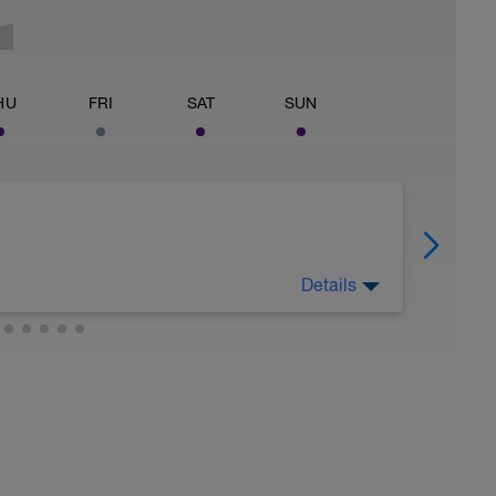
HU
FRI
SAT
SUN
Details
idación de grasas.
zona 2. Un buen entreno no debería salirse más
os.
o y mantén una cadencia media entorno a 85-95
enamiento a la misma intensidad, tu pulso
 no debe preocuparte.
 por cada 60´ de entrenamiento.