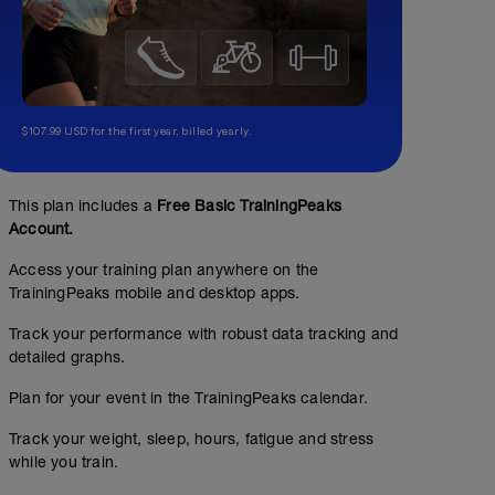
$107.99 USD for the first year, billed yearly.
This plan includes a
Free Basic TrainingPeaks
Account.
Access your training plan anywhere on the
TrainingPeaks mobile and desktop apps.
Track your performance with robust data tracking and
detailed graphs.
Plan for your event in the TrainingPeaks calendar.
Track your weight, sleep, hours, fatigue and stress
while you train.