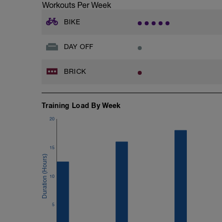
Workouts Per Week
BIKE
DAY OFF
BRICK
Training Load By Week
20
15
10
5