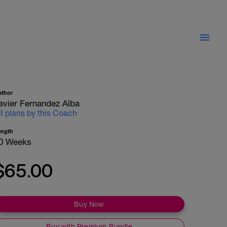
uthor
avier Fernandez Alba
ll plans by this Coach
ength
0 Weeks
$65.00
Buy Now
Buy with Premium Bundle