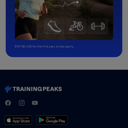
$107.99 USD for the first year, billed yearly.
TrainingPeaks
Facebook
Instagram
Youtube