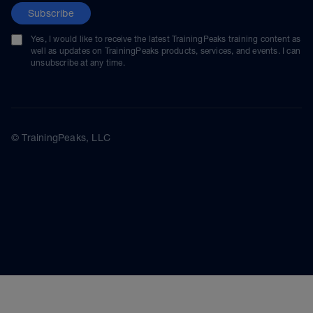
Subscribe
Yes, I would like to receive the latest TrainingPeaks training content as
well as updates on TrainingPeaks products, services, and events. I can
unsubscribe at any time.
© TrainingPeaks, LLC