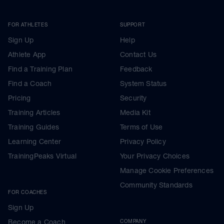
FOR ATHLETES
SUPPORT
Sign Up
Help
Athlete App
Contact Us
Find a Training Plan
Feedback
Find a Coach
System Status
Pricing
Security
Training Articles
Media Kit
Training Guides
Terms of Use
Learning Center
Privacy Policy
TrainingPeaks Virtual
Your Privacy Choices
Manage Cookie Preferences
Community Standards
FOR COACHES
Sign Up
Become a Coach
COMPANY