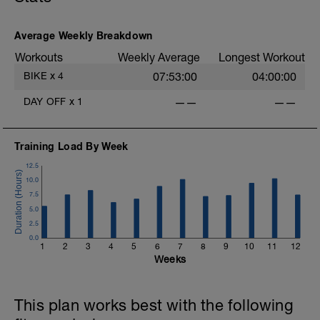
Average Weekly Breakdown
Workouts
Weekly Average
Longest Workout
BIKE
x
4
07:53:00
04:00:00
DAY OFF
x
1
——
——
Training Load By Week
12.5
10.0
7.5
5.0
2.5
0.0
1
2
3
4
5
6
7
8
9
10
11
12
Weeks
This plan works best with the following