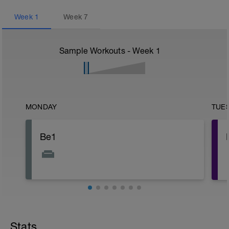
Week
1
Week
7
Sample Workouts - Week
1
MONDAY
TUE
Be1
Stats