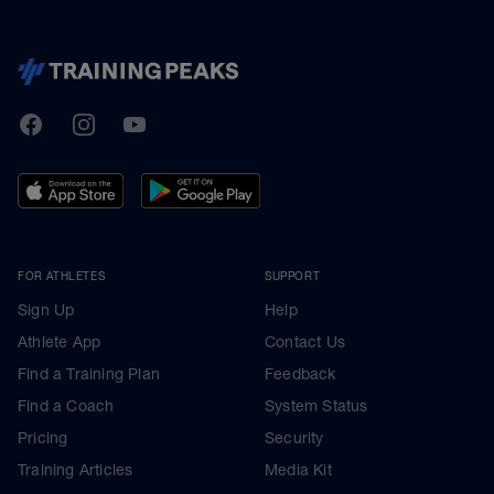
TrainingPeaks
Facebook
Instagram
Youtube
FOR ATHLETES
SUPPORT
Sign Up
Help
Athlete App
Contact Us
Find a Training Plan
Feedback
Find a Coach
System Status
Pricing
Security
Training Articles
Media Kit