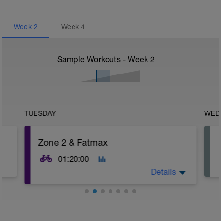
Week
2
Week
4
Sample Workouts - Week
2
TUESDAY
WED
Zone 2 & Fatmax
01:20:00
Details
Obere Zone 2
Anstrengung: 4 von 10
Herzfrequenz 65 - 80% der HFmax