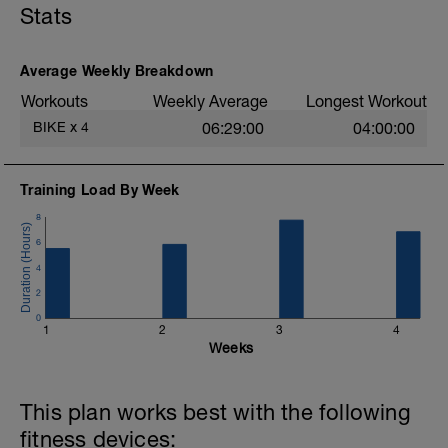
Stats
Trittfrequenz: ca. 85 bis 95 rpm
Average Weekly Breakdown
Workouts
Weekly Average
Longest Workout
BIKE
x
4
06:29:00
04:00:00
Training Load By Week
8
6
4
2
0
1
2
3
4
Weeks
This plan works best with the following
fitness devices: