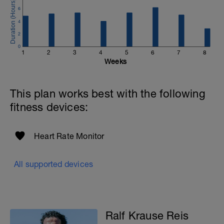
moderado (6 de 10).
6
Alongue ao final.
4
2
0
1
2
3
4
5
6
7
8
Weeks
This plan works best with the following
fitness devices:
Heart Rate Monitor
All supported devices
Ralf Krause Reis