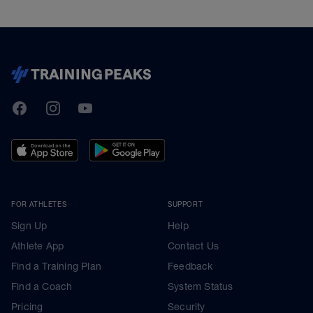
TrainingPeaks
Facebook
Instagram
Youtube
FOR ATHLETES
SUPPORT
Sign Up
Help
Athlete App
Contact Us
Find a Training Plan
Feedback
Find a Coach
System Status
Pricing
Security