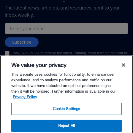
The latest news, articles, and resources, sent to your
inbox weekly.
Email address
Subscribe
Yes, I would like to receive the latest TrainingPeaks training content as
well as updates on TrainingPeaks products, services, and events. I can
unsubscribe at any time.
We value your privacy
This website uses cookies for functionality, to enhance user
experience, and to analyze performance and traffic on our
website. If we have detected an opt-out preference signal
then it will be honored. Further information is available in our
© TrainingPeaks, LLC
Privacy Policy
Cookie Settings
Reject All
$14.99 - Buy Now