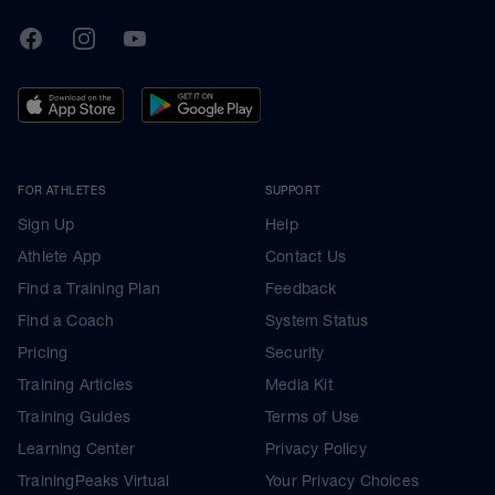
TrainingPeaks
Facebook
Instagram
Youtube
FOR ATHLETES
SUPPORT
Sign Up
Help
Athlete App
Contact Us
Find a Training Plan
Feedback
Find a Coach
System Status
Pricing
Security
Training Articles
Media Kit
Training Guides
Terms of Use
Learning Center
Privacy Policy
TrainingPeaks Virtual
Your Privacy Choices