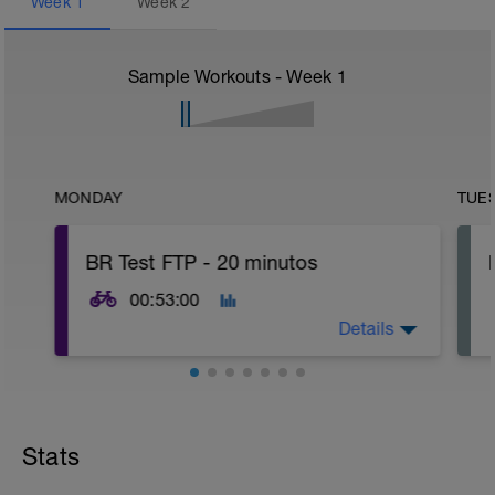
Week
1
Week
2
Sample Workouts - Week
1
MONDAY
TUE
BR Test FTP - 20 minutos
00:53:00
Details
FTP Test Summary:
Stats
- O teste de FTP (Functional Threshold
Power) é uma avaliação fundamental
para determinar a potência máxima