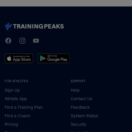
TrainingPeaks
Facebook
Instagram
Youtube
FOR ATHLETES
SUPPORT
Sign Up
Help
Athlete App
Contact Us
Find a Training Plan
Feedback
Find a Coach
System Status
Pricing
Security