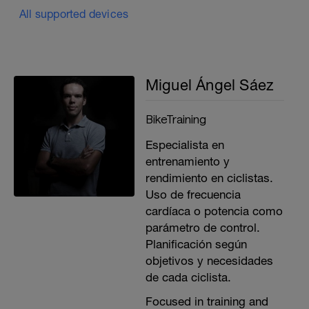
3 X 12 REP X PIERNA (ALTERNANDO
All supported devices
UNA CON LA OTRA)
En caso de no poder realizarlo en el
Gimnasio realiza el siguiente ejercicio…
SENTADILLA BÚLGARA
3 series de 15 repeticiones por pierna //
Miguel Ángel Sáez
30'' rec
https://www.youtube.com/watch?
v=IE3ZJezh-wc
BikeTraining
______________
Especialista en
VUELTA A LA CALMA
entrenamiento y
10' de estiramientos suaves.
rendimiento en ciclistas.
Uso de frecuencia
cardíaca o potencia como
parámetro de control.
Planificación según
objetivos y necesidades
de cada ciclista.
Focused in training and