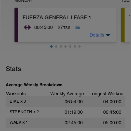
MONDAY
TUE
FUERZA GENERAL I FASE 1
00:45:00
27
TSS
Details
CALENTAMIENTO:
Hacer 12-15' de elíptica a intensidad
media (Z2 de pulsaciones) con ritmo /
Stats
cadencia fluida.
__________
Average Weekly Breakdown
PECTORAL
Workouts
Weekly Average
Longest Workout
https://www.youtube.com/watch?
v=qsnP3m4vsv8
BIKE
x
3
06:54:00
04:00:00
3X12 REP / 30'' REC
STRENGTH
x
2
01:19:00
00:45:00
DORSAL
https://www.youtube.com/watch?
WALK
x
1
02:45:00
05:00:00
v=WEfJgFl5HTQ