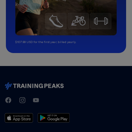
$107.99 USD for the first year, billed yearly.
TrainingPeaks
Facebook
Instagram
Youtube