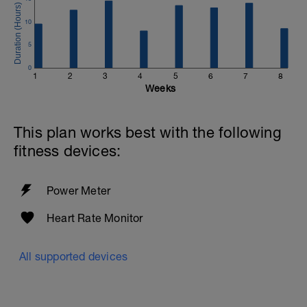
10
5
0
1
2
3
4
5
6
7
8
Weeks
This plan works best with the following
fitness devices:
Power Meter
Heart Rate Monitor
All supported devices