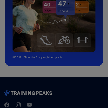
$107.99 USD for the first year, billed yearly.
TrainingPeaks
Facebook
Instagram
Youtube