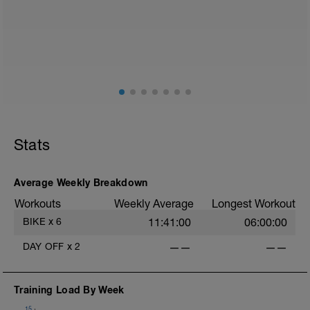
anzupassen.
Deine Kohlenhydratspeicher werden nun
die Chance bekommen, sich wieder
aufzuladen.
Diesen Tag solltest du nicht als
Trainingstag nutzen.
Stats
Average Weekly Breakdown
Workouts
Weekly Average
Longest Workout
BIKE
x
6
11:41:00
06:00:00
DAY OFF
x
2
——
——
Training Load By Week
15