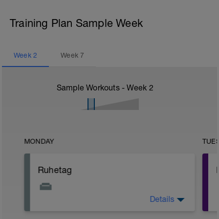
Training Plan Sample Week
Week
2
Week
7
Sample Workouts - Week
2
MONDAY
TUE
Ruhetag
Details
Ruhetag! Gib deinem Körper die Chance
sich an das Training der letzten Tage