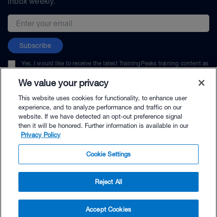
inbox weekly.
Email address
Subscribe
Yes, I would like to receive the latest TrainingPeaks training content as
well as updates on TrainingPeaks products, services, and events. I can
unsubscribe at any time.
We value your privacy
This website uses cookies for functionality, to enhance user
experience, and to analyze performance and traffic on our
website. If we have detected an opt-out preference signal
then it will be honored. Further information is available in our
© TrainingPeaks, LLC
Privacy Policy
Cookie Settings
Reject All
$54.90 - Buy Now
Accept Cookies
Buy with Premium Bundle