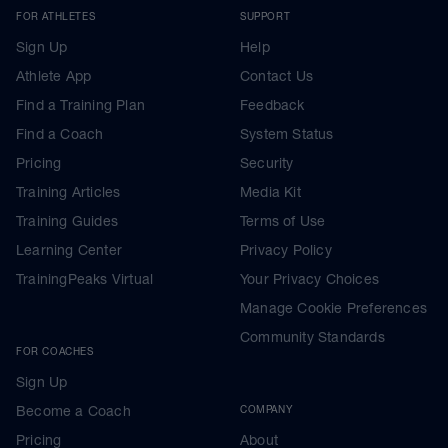
FOR ATHLETES
SUPPORT
Sign Up
Help
Athlete App
Contact Us
Find a Training Plan
Feedback
Find a Coach
System Status
Pricing
Security
Training Articles
Media Kit
Training Guides
Terms of Use
Learning Center
Privacy Policy
TrainingPeaks Virtual
Your Privacy Choices
Manage Cookie Preferences
Community Standards
FOR COACHES
Sign Up
Become a Coach
COMPANY
Pricing
About