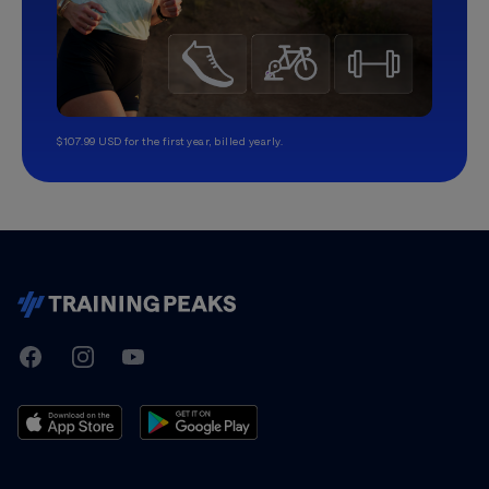
$107.99 USD for the first year, billed yearly.
TrainingPeaks
Facebook
Instagram
Youtube