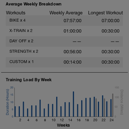
BESCHREIBUNG: Kurze All-out
Average Weekly Breakdown
Intervalle in zwei verschiedenen Blöcken.
Workouts
Weekly Average
Longest Workout
WARM-UP: Warm-up 20 min, im Plan
BIKE
x
4
07:57:00
07:00:00
enthalten.
X-TRAIN
x
2
01:00:00
00:30:00
COOL DOWN: 10 min, im Plan enthalten.
DAY OFF
x
2
——
——
VERPFLEGUNG: Train-high. Ca. 1-2 h
vorher Kohlenhydrate zum
STRENGTH
x
2
00:56:00
00:30:00
Speicheraufbau und optimaler
Verplegung zuführen.
CUSTOM
x
1
00:14:00
00:30:00
EQUIPMENT: Draußen auf dem Rad mit
Powermeter oder Rolle mit Wattmesser.
Training Load By Week
20
150
15
100
10
50
5
0
0
2
4
6
8
10
12
14
16
18
20
22
24
Weeks