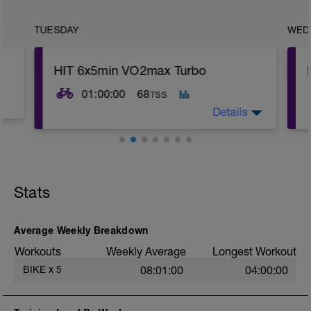
TUESDAY
WED
HIT 6x5min VO2max Turbo
01:00:00
68
TSS
Details
Tempointervalle EB + GA2
Ziel: Steigerung VO2max
Stats
Average Weekly Breakdown
Workouts
Weekly Average
Longest Workout
BIKE
x
5
08:01:00
04:00:00