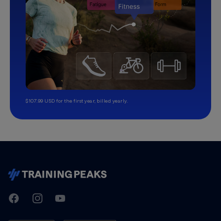
$107.99 USD for the first year, billed yearly.
TrainingPeaks
Facebook
Instagram
Youtube