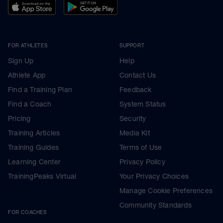
FOR ATHLETES
SUPPORT
Sign Up
Help
Athlete App
Contact Us
Find a Training Plan
Feedback
Find a Coach
System Status
Pricing
Security
Training Articles
Media Kit
Training Guides
Terms of Use
Learning Center
Privacy Policy
TrainingPeaks Virtual
Your Privacy Choices
Manage Cookie Preferences
Community Standards
FOR COACHES