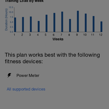
Training Load By Week
12.5
10.0
7.5
5.0
2.5
0.0
1
2
3
4
5
6
7
8
9
10
11
12
Weeks
This plan works best with the following
fitness devices:
Power Meter
All supported devices