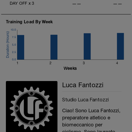
DAY OFF
x
3
——
——
Training Load By Week
10.0
7.5
5.0
2.5
0.0
1
2
3
4
Weeks
Luca Fantozzi
Studio Luca Fantozzi
Ciao! Sono Luca Fantozzi,
preparatore atletico e
biomeccanico per
ciclismo. Sono laureato