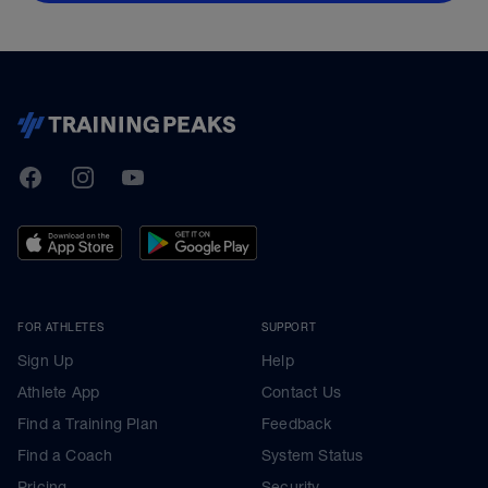
TrainingPeaks
Facebook
Instagram
Youtube
FOR ATHLETES
SUPPORT
Sign Up
Help
Athlete App
Contact Us
Find a Training Plan
Feedback
Find a Coach
System Status
Pricing
Security