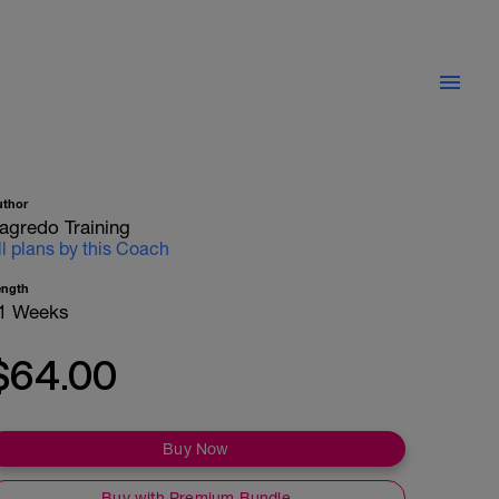
uthor
agredo Training
ll plans by this Coach
ength
1 Weeks
$64.00
Buy Now
Buy with Premium Bundle