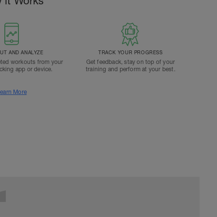
 it Works
T AND ANALYZE
TRACK YOUR PROGRESS
ted workouts from your
Get feedback, stay on top of your
acking app or device.
training and perform at your best.
earn More