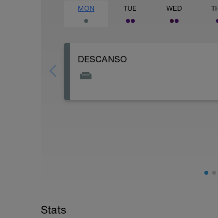
MON
TUE
WED
T
DESCANSO
El día de descanso es importante para 
mentalmente.
Por lo tanto es importante no hacer ni p
máximo posible.
También es muy recomendable intentar 
de no entrenar, para dormir un poco más
mejor.
Stats