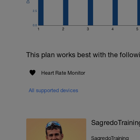
2.5
0.0
1
2
3
4
5
This plan works best with the follow
Heart Rate Monitor
All supported devices
SagredoTrainin
SagredoTraining