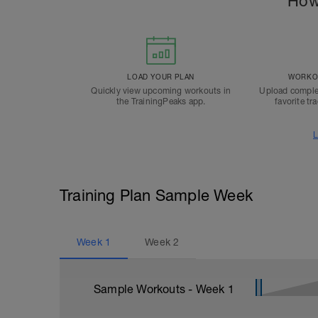
How
LOAD YOUR PLAN
WORKOU
Quickly view upcoming workouts in
Upload comple
the TrainingPeaks app.
favorite tr
L
Training Plan Sample Week
Week
1
Week
2
Sample Workouts - Week
1