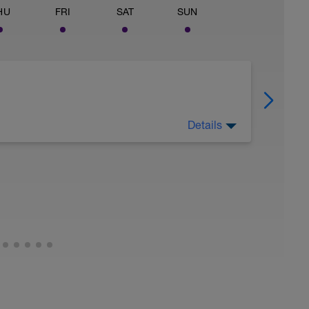
HU
FRI
SAT
SUN
Details
descansar no sólo fisicamente sino también
ensar en deporte, e intentar desconectar lo
aprovechar ese tiempo "extra" que tendríamos
 (a poder ser mínimo 8h) y poder recuperar