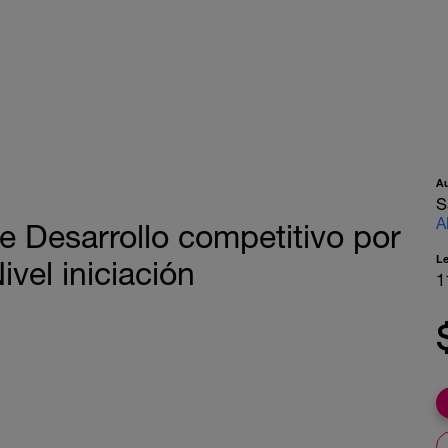
A
S
A
Desarrollo competitivo por
L
vel iniciación
1