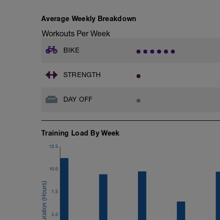
Average Weekly Breakdown
Workouts Per Week
BIKE
STRENGTH
DAY OFF
Training Load By Week
12.5
10.0
7.5
5.0