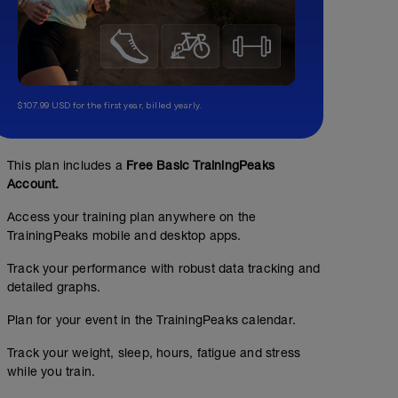
$107.99 USD for the first year, billed yearly.
This plan includes a
Free Basic TrainingPeaks
Account.
Access your training plan anywhere on the
TrainingPeaks mobile and desktop apps.
Track your performance with robust data tracking and
detailed graphs.
Plan for your event in the TrainingPeaks calendar.
Track your weight, sleep, hours, fatigue and stress
while you train.