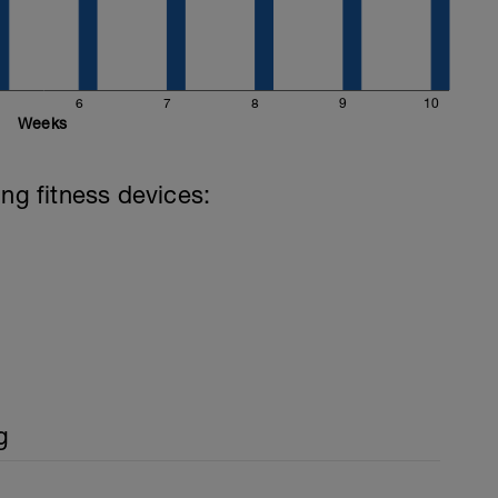
6
7
8
9
10
Weeks
ing fitness devices:
g