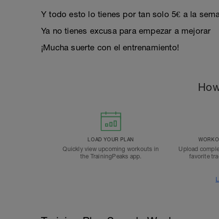
Y todo esto lo tienes por tan solo 5€ a la sem
Ya no tienes excusa para empezar a mejorar
¡Mucha suerte con el entrenamiento!
How
LOAD YOUR PLAN
WORKOU
Quickly view upcoming workouts in
Upload comple
the TrainingPeaks app.
favorite tr
L