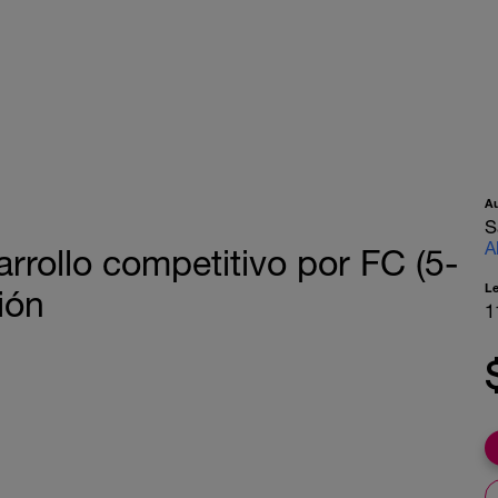
A
S
A
rollo competitivo por FC (5-
L
ión
1