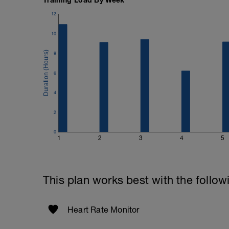
12
10
8
6
4
2
0
1
2
3
4
5
This plan works best with the follow
Heart Rate Monitor