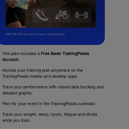
$107.99 USD for the first year, billed yearly.
This plan includes a
Free Basic TrainingPeaks
Account.
Access your training plan anywhere on the
TrainingPeaks mobile and desktop apps.
Track your performance with robust data tracking and
detailed graphs.
Plan for your event in the TrainingPeaks calendar.
Track your weight, sleep, hours, fatigue and stress
while you train.