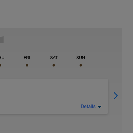
HU
FRI
SAT
SUN
Details
descansar no sólo fisicamente sino también
ensar en deporte, e intentar desconectar lo
aprovechar ese tiempo "extra" que tendríamos