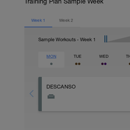
Training Plan Sample Week
Week
1
Week
2
Sample Workouts - Week
1
MON
TUE
WED
T
DESCANSO
El día de descanso es importante para 
mentalmente.
Por lo tanto es importante no hacer ni p
máximo posible.
También es muy recomendable intentar 