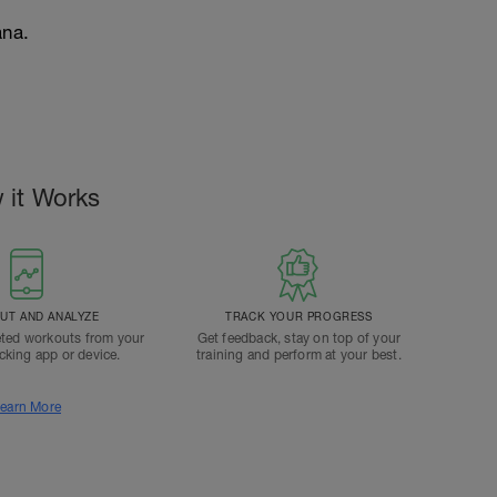
ana.
 it Works
T AND ANALYZE
TRACK YOUR PROGRESS
ted workouts from your
Get feedback, stay on top of your
acking app or device.
training and perform at your best.
earn More