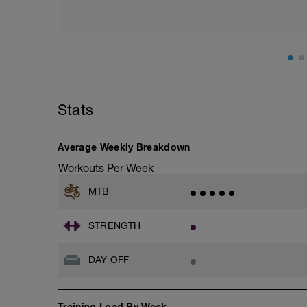
de no entrenar, para dormir un poco más
mejor.
Stats
Average Weekly Breakdown
Workouts Per Week
MTB
STRENGTH
DAY OFF
Training Load By Week