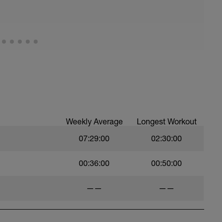
 (a poder ser mínimo 8h) y poder recuperar
Weekly Average
Longest Workout
07:29:00
02:30:00
00:36:00
00:50:00
——
——