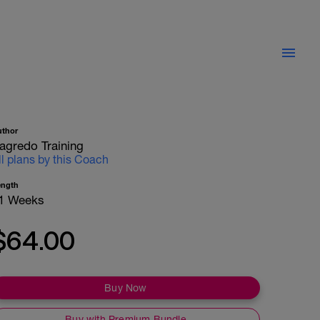
uthor
agredo Training
ll plans by this Coach
ength
1 Weeks
$64.00
Buy Now
Buy with Premium Bundle