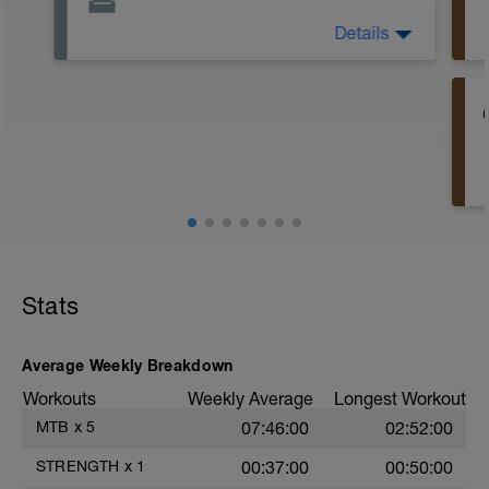
Details
El día de descanso es importante para
descansar no sólo fisicamente sino
también mentalmente.
Por lo tanto es importante no hacer ni
pensar en deporte, e intentar
desconectar lo máximo posible.
También es muy recomendable intentar
aprovechar ese tiempo "extra" que
tendríamos de no entrenar, para dormir
un poco más (a poder ser mínimo 8h) y
poder recuperar mejor.
Stats
Average Weekly Breakdown
Workouts
Weekly Average
Longest Workout
MTB
x
5
07:46:00
02:52:00
STRENGTH
x
1
00:37:00
00:50:00