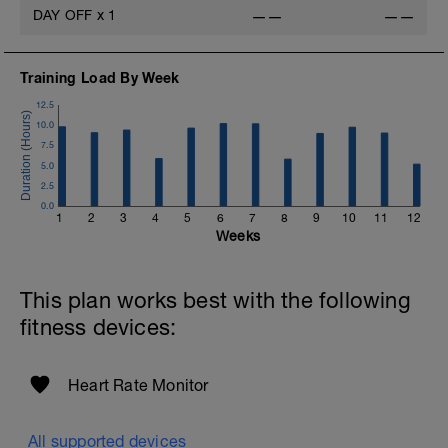
DAY OFF
x
1
——
——
Training Load By Week
12.5
10.0
7.5
5.0
2.5
0.0
1
2
3
4
5
6
7
8
9
10
11
12
Weeks
This plan works best with the following
fitness devices:
Heart Rate Monitor
All supported devices